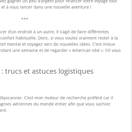
uvez gagner un peu d’argent pour financer votre voyage tout
n et à vous lancer dans une nouvelle aventure !
***
er d’un endroit à un autre. Il s’agit de faire différentes
confort habituelle. Donc, si vous voulez vraiment rester à la
ort mental et voyagez vers de nouvelles idées. C’est mieux
ndant une semaine et de regarder « American Idol ». S’il vous
: trucs et astuces logistiques
 Skyscanner. C’est mon moteur de recherche préféré car il
agnies aériennes du monde entier afin que vous sachiez
ard.