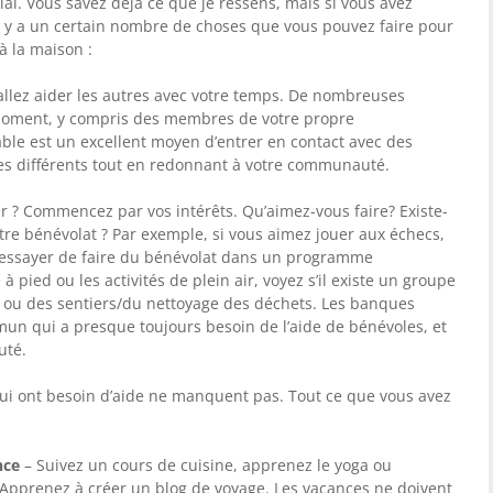
l. Vous savez déjà ce que je ressens, mais si vous avez
il y a un certain nombre de choses que vous pouvez faire pour
à la maison :
allez aider les autres avec votre temps. De nombreuses
moment, y compris des membres de votre propre
le est un excellent moyen d’entrer en contact avec des
es différents tout en redonnant à votre communauté.
? Commencez par vos intérêts. Qu’aimez-vous faire? Existe-
otre bénévolat ? Par exemple, si vous aimez jouer aux échecs,
z essayer de faire du bénévolat dans un programme
à pied ou les activités de plein air, voyez s’il existe un groupe
cs ou des sentiers/du nettoyage des déchets. Les banques
mun qui a presque toujours besoin de l’aide de bénévoles, et
uté.
qui ont besoin d’aide ne manquent pas. Tout ce que vous avez
nce
– Suivez un cours de cuisine, apprenez le yoga ou
Apprenez à créer un blog de voyage. Les vacances ne doivent