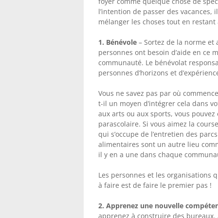
foyer comme quelque chose de spécia
l’intention de passer des vacances, 
mélanger les choses tout en restant 
1. Bénévole
– Sortez de la norme et 
personnes ont besoin d’aide en ce 
communauté. Le bénévolat responsab
personnes d’horizons et d’expérienc
Vous ne savez pas par où commencer 
t-il un moyen d’intégrer cela dans v
aux arts ou aux sports, vous pouve
parascolaire. Si vous aimez la course 
qui s’occupe de l’entretien des par
alimentaires sont un autre lieu com
il y en a une dans chaque communa
Les personnes et les organisations 
à faire est de faire le premier pas !
2. Apprenez une nouvelle compéte
apprenez à construire des bureaux. 