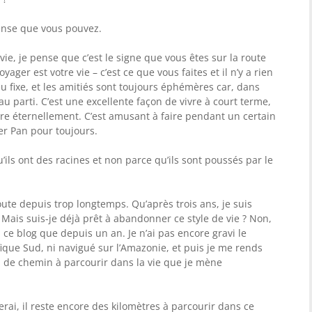
pense que vous pouvez.
ie, je pense que c’est le signe que vous êtes sur la route
ager est votre vie – c’est ce que vous faites et il n’y a rien
ieu fixe, et les amitiés sont toujours éphémères car, dans
u parti. C’est une excellente façon de vivre à court terme,
re éternellement. C’est amusant à faire pendant un certain
er Pan pour toujours.
ils ont des racines et non parce qu’ils sont poussés par le
route depuis trop longtemps. Qu’après trois ans, je suis
Mais suis-je déjà prêt à abandonner ce style de vie ? Non,
i ce blog que depuis un an. Je n’ai pas encore gravi le
fique Sud, ni navigué sur l’Amazonie, et puis je me rends
 de chemin à parcourir dans la vie que je mène
erai, il reste encore des kilomètres à parcourir dans ce