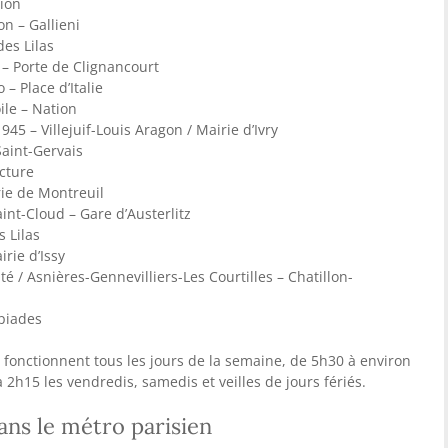
tion
on – Gallieni
des Lilas
 – Porte de Clignancourt
 – Place d’Italie
ile – Nation
45 – Villejuif-Louis Aragon / Mairie d’Ivry
Saint-Gervais
ecture
rie de Montreuil
int-Cloud – Gare d’Austerlitz
s Lilas
irie d’Issy
té / Asnières-Gennevilliers-Les Courtilles – Chatillon-
mpiades
o fonctionnent tous les jours de la semaine, de 5h30 à environ
2h15 les vendredis, samedis et veilles de jours fériés.
ans le métro parisien