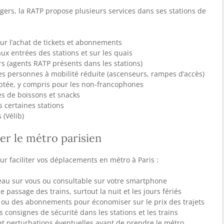
agers, la RATP propose plusieurs services dans ses stations de
r l’achat de tickets et abonnements
ux entrées des stations et sur les quais
s (agents RATP présents dans les stations)
s personnes à mobilité réduite (ascenseurs, rampes d’accès)
aptée, y compris pour les non-francophones
s de boissons et snacks
 certaines stations
 (Vélib)
ser le métro parisien
ur faciliter vos déplacements en métro à Paris :
eau sur vous ou consultable sur votre smartphone
e passage des trains, surtout la nuit et les jours fériés
s ou des abonnements pour économiser sur le prix des trajets
s consignes de sécurité dans les stations et les trains
 et perturbations éventuelles avant de prendre le métro