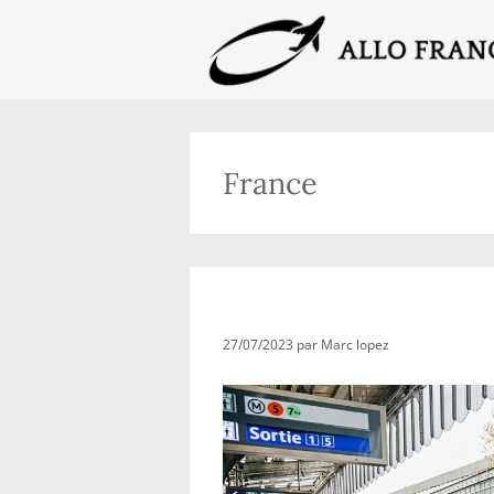
Aller
au
contenu
France
Le métro parisien : un 
27/07/2023
par
Marc lopez