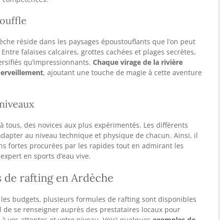
ouffle
rdèche réside dans les paysages époustouflants que l’on peut
Entre falaises calcaires, grottes cachées et plages secrètes,
ersifiés qu’impressionnants.
Chaque virage de la rivière
merveillement
, ajoutant une touche de magie à cette aventure
 niveaux
 à tous, des novices aux plus expérimentés. Les différents
dapter au niveau technique et physique de chacun. Ainsi, il
ons fortes procurées par les rapides tout en admirant les
expert en sports d’eau vive.
s de rafting en Ardèche
s les budgets, plusieurs formules de rafting sont disponibles
iel de se renseigner auprès des prestataires locaux pour
x à vos attentes et votre niveau. Voici quelques
exemples de