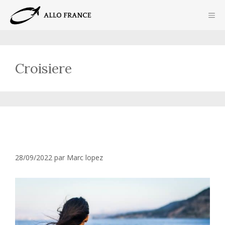
Aller
ME
au
contenu
Croisiere
La Grèce en croisière : un itinéraire
idéal pour profiter du pays !
28/09/2022
par
Marc lopez