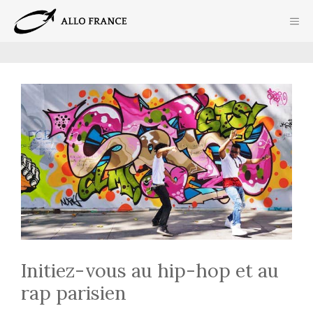
Aller
ME
au
contenu
Initiez-vous au hip-hop et au
rap parisien