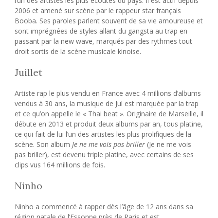
l’un des artistes les plus écoutés du pays. Il est actif depuis
2006 et amené sur scène par le rappeur star français
Booba. Ses paroles parlent souvent de sa vie amoureuse et
sont imprégnées de styles allant du gangsta au trap en
passant par la new wave, marqués par des rythmes tout
droit sortis de la scène musicale kinoise.
Juillet
Artiste rap le plus vendu en France avec 4 millions d’albums
vendus à 30 ans, la musique de Jul est marquée par la trap
et ce qu’on appelle le « Thai beat ». Originaire de Marseille, il
débute en 2013 et produit deux albums par an, tous platine,
ce qui fait de lui l’un des artistes les plus prolifiques de la
scène. Son album
Je ne me vois pas briller
(Je ne me vois
pas briller), est devenu triple platine, avec certains de ses
clips vus 164 millions de fois.
Ninho
Ninho a commencé à rapper dès l’âge de 12 ans dans sa
région natale de l’Essonne près de Paris et est