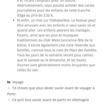
6 et 14 ans comptant pour un adulte.
Alternativement, vous pouvez acheter des cartes
journalières pour les enfants de cette tranche
d’âge au prix de 3,50 €.
Et enfin, un mot sur l’Oktoberfest. Le festival peut
être amusant avec les enfants si vous savez où et
quand aller. Les enfants adorent les manèges
forains, ainsi que les jeux et musiques
traditionnels du
Oide Wiesn
(ancienne fête de la
bière). Il existe également une zone réservée aux
familles, connue sous le nom de
Place des Familles
.
Tous les jours de la semaine seront plus calmes
que le samedi ou le dimanche, et les foules
diurnes sont généralement moins bruyantes que
celles du soir.
Catégories
Voyage
13 choses que vous devez savoir avant de voyager à
Porto
Ce qu’il faut savoir avant de partir en Allemagne