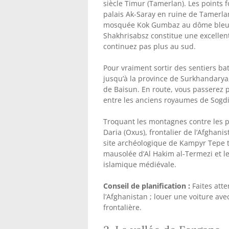
siècle Timur (Tamerlan). Les points fo
palais Ak-Saray en ruine de Tamerlan
mosquée Kok Gumbaz au dôme bleu con
Shakhrisabsz constitue une excellen
continuez pas plus au sud.
Pour vraiment sortir des sentiers bat
jusqu’à la province de Surkhandarya
de Baisun. En route, vous passerez p
entre les anciens royaumes de Sogdi
Troquant les montagnes contre les pl
Daria (Oxus), frontalier de l’Afghan
site archéologique de Kampyr Tepe t
mausolée d’Al Hakim al-Termezi et le
islamique médiévale.
Conseil de planification :
Faites atte
l’Afghanistan ; louer une voiture av
frontalière.