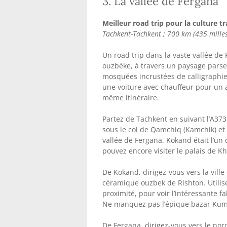
3. La vallée de Fergana
Meilleur road trip pour la culture t
Tachkent-Tachkent ; 700 km (435 milles
Un road trip dans la vaste vallée d
ouzbèke, à travers un paysage par
mosquées incrustées de calligraphie
une voiture avec chauffeur pour un a
même itinéraire.
Partez de Tachkent en suivant l’A373
sous le col de Qamchiq (Kamchik) et 
vallée de Fergana. Kokand était l’un 
pouvez encore visiter le palais de K
De Kokand, dirigez-vous vers la ville
céramique ouzbek de Rishton. Utili
proximité, pour voir l’intéressante 
Ne manquez pas l’épique bazar Kumt
De Fergana, dirigez-vous vers le nor