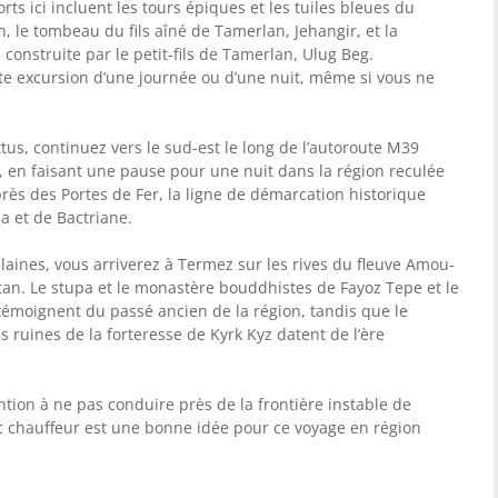
rts ici incluent les tours épiques et les tuiles bleues du
, le tombeau du fils aîné de Tamerlan, Jehangir, et la
struite par le petit-fils de Tamerlan, Ulug Beg.
te excursion d’une journée ou d’une nuit, même si vous ne
tus, continuez vers le sud-est le long de l’autoroute M39
, en faisant une pause pour une nuit dans la région reculée
rès des Portes de Fer, la ligne de démarcation historique
a et de Bactriane.
aines, vous arriverez à Termez sur les rives du fleuve Amou-
istan. Le stupa et le monastère bouddhistes de Fayoz Tepe et le
émoignent du passé ancien de la région, tandis que le
s ruines de la forteresse de Kyrk Kyz datent de l’ère
ntion à ne pas conduire près de la frontière instable de
ec chauffeur est une bonne idée pour ce voyage en région