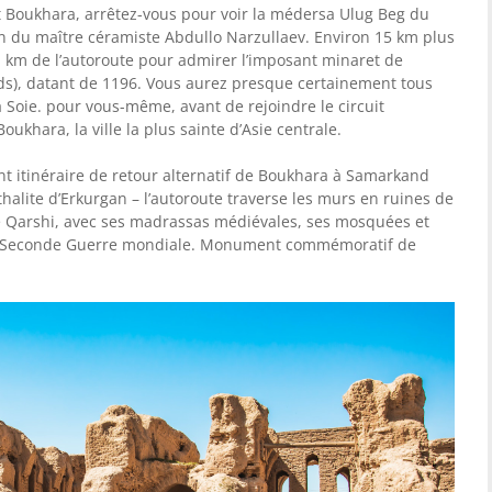
 Boukhara, arrêtez-vous pour voir la médersa Ulug Beg du
isin du maître céramiste Abdullo Narzullaev. Environ 15 km plus
à 1 km de l’autoroute pour admirer l’imposant minaret de
ds), datant de 1196. Vous aurez presque certainement tous
 Soie. pour vous-même, avant de rejoindre le circuit
Boukhara, la ville la plus sainte d’Asie centrale.
t itinéraire de retour alternatif de Boukhara à Samarkand
thalite d’Erkurgan – l’autoroute traverse les murs en ruines de
e de Qarshi, avec ses madrassas médiévales, ses mosquées et
 la Seconde Guerre mondiale. Monument commémoratif de