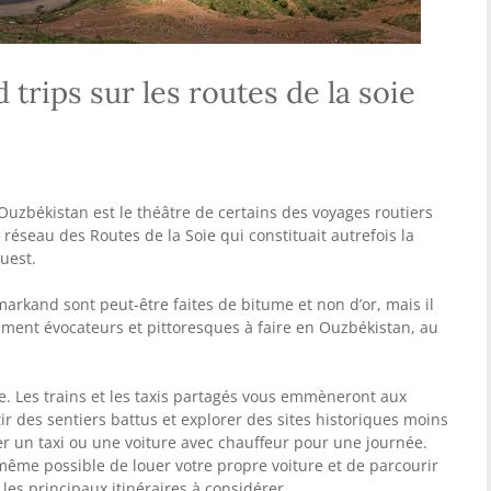
 trips sur les routes de la soie
Ouzbékistan est le théâtre de certains des voyages routiers
e réseau des Routes de la Soie qui constituait autrefois la
Ouest.
arkand sont peut-être faites de bitume et non d’or, mais il
ement évocateurs et pittoresques à faire en Ouzbékistan, au
e. Les trains et les taxis partagés vous emmèneront aux
ir des sentiers battus et explorer des sites historiques moins
ouer un taxi ou une voiture avec chauffeur pour une journée.
t même possible de louer votre propre voiture et de parcourir
les principaux itinéraires à considérer.