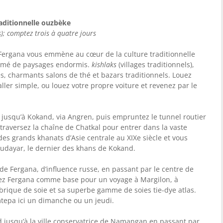
raditionnelle ouzbèke
); comptez trois à quatre jours
e Fergana vous emmène au cœur de la culture traditionnelle
semé de paysages endormis.
kishlaks
(villages traditionnels),
s, charmants salons de thé et bazars traditionnels. Louez
ller simple, ou louez votre propre voiture et revenez par le
 jusqu’à Kokand, via Angren, puis empruntez le tunnel routier
traversez la chaîne de Chatkal pour entrer dans la vaste
des grands khanats d’Asie centrale au XIXe siècle et vous
hudayar, le dernier des khans de Kokand.
 de Fergana, d’influence russe, en passant par le centre de
sez Fergana comme base pour un voyage à Margilon, à
fabrique de soie et sa superbe gamme de soies tie-dye atlas.
epa ici un dimanche ou un jeudi.
d jusqu’à la ville conservatrice de Namangan en passant par