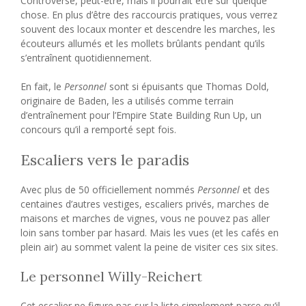
Controversé, peut-être, mais il pourrait être sur quelque
chose. En plus d’être des raccourcis pratiques, vous verrez
souvent des locaux monter et descendre les marches, les
écouteurs allumés et les mollets brûlants pendant qu’ils
s’entraînent quotidiennement.
En fait, le
Personnel
sont si épuisants que Thomas Dold,
originaire de Baden, les a utilisés comme terrain
d’entraînement pour l’Empire State Building Run Up, un
concours qu’il a remporté sept fois.
Escaliers vers le paradis
Avec plus de 50 officiellement nommés
Personnel
et des
centaines d’autres vestiges, escaliers privés, marches de
maisons et marches de vignes, vous ne pouvez pas aller
loin sans tomber par hasard. Mais les vues (et les cafés en
plein air) au sommet valent la peine de visiter ces six sites.
Le personnel Willy-Reichert
Cet escalier ne figure pas sur la liste simplement parce qu’il