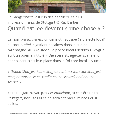
Le Sängerstaffel est l’un des escaliers les plus
impressionnants de Stuttgart © Kat Barber
Quand est-ce devenu « une chose » ?
Le nom
Personnel
est un diminutif souabe (le dialecte local)
du mot
Staffel
, signifiant escaliers dans le sud de
l’Allemagne. Au XXe siècle, le poète local Friedrich E. Vogt a
écrit un poème intitulé « Die steile stuegekter stäffele »,
consolidant ainsi leur place dans le folklore local. Il y rime :
«
Quand Staugert koine Staffele hätt, no wärs koi Staugert
meh, no wäreh seine Mädla net so schlank ond nett so
schnee
.»
« Si Stuttgart n’avait pas
Personnel
non, si ce n’était plus
Stuttgart, non, ses filles ne seraient pas si minces et si
belles.