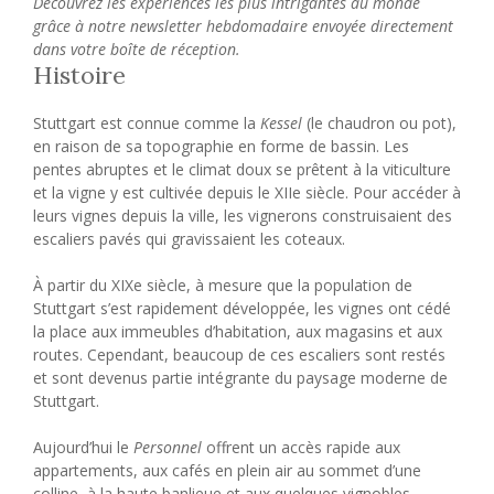
Découvrez les expériences les plus intrigantes au monde
grâce à notre newsletter hebdomadaire envoyée directement
dans votre boîte de réception.
Histoire
Stuttgart est connue comme la
Kessel
(le chaudron ou pot),
en raison de sa topographie en forme de bassin. Les
pentes abruptes et le climat doux se prêtent à la viticulture
et la vigne y est cultivée depuis le XIIe siècle. Pour accéder à
leurs vignes depuis la ville, les vignerons construisaient des
escaliers pavés qui gravissaient les coteaux.
À partir du XIXe siècle, à mesure que la population de
Stuttgart s’est rapidement développée, les vignes ont cédé
la place aux immeubles d’habitation, aux magasins et aux
routes.
Cependant,
beaucoup de ces escaliers sont restés
et sont devenus partie intégrante du paysage moderne de
Stuttgart.
Aujourd’hui le
Personnel
offrent un accès rapide aux
appartements, aux cafés en plein air au sommet d’une
colline, à la haute banlieue et aux quelques vignobles