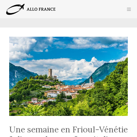
Aller
ME
au
contenu
Une semaine en Frioul-Vénétie