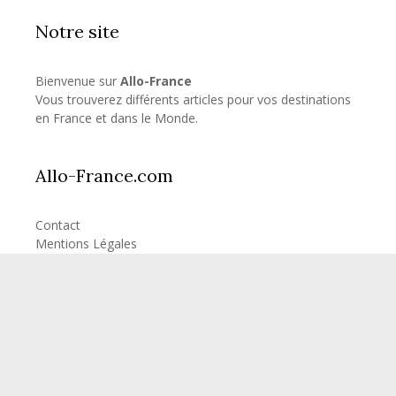
Notre site
Bienvenue sur
Allo-France
Vous trouverez différents articles pour vos destinations
en France et dans le Monde.
Allo-France.com
Contact
Mentions Légales
Articles les plus consultés
Combien d’heure de vol pour la Réunion?
Combien d’heure de vol pour les Seychelles?