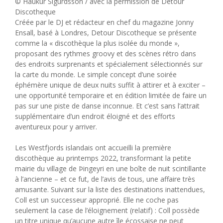
© Haukur Sigurdsson / avec la permission de Detour
Discotheque
Créée par le DJ et rédacteur en chef du magazine Jonny
Ensall, basé à Londres, Detour Discotheque se présente
comme la « discothèque la plus isolée du monde »,
proposant des rythmes groovy et des scènes rétro dans
des endroits surprenants et spécialement sélectionnés sur
la carte du monde. Le simple concept d’une soirée
éphémère unique de deux nuits suffit à attirer et à exciter –
une opportunité temporaire et en édition limitée de faire un
pas sur une piste de danse inconnue. Et c’est sans l’attrait
supplémentaire d’un endroit éloigné et des efforts
aventureux pour y arriver.
Les Westfjords islandais ont accueilli la première
discothèque au printemps 2022, transformant la petite
mairie du village de Þingeyri en une boîte de nuit scintillante
à l’ancienne – et ce fut, de l’avis de tous, une affaire très
amusante. Suivant sur la liste des destinations inattendues,
Coll est un successeur approprié. Elle ne coche pas
seulement la case de l’éloignement (relatif) : Coll possède
un titre unique qu’aucune autre île écossaise ne peut