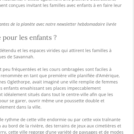
ment conçues invitant les familles avec enfants à en faire leur
nantes de la planète avec notre newsletter hebdomadaire livrée
 pour les enfants ?
étendu et les espaces virides qui attirent les familles à
ues de Savannah.
nt peu fréquentées et les cours ombragées sont faciles à
 renommée en tant que première ville planifiée d’Amérique,
mes Oglethorpe, avait imaginé une ville remplie de femmes
es enfants envahissant ses places impeccablement
 idéalement situés dans tout le centre-ville afin que les
 pour se garer, ouvrir même une poussette double et
ement dans la ville.
le rythme de cette ville endormie ou par cette voix traînante
u bord de la rivière, des terrains de jeux aux cimetières et
ry, cette ville regorge d’une variété de paysages et de modes