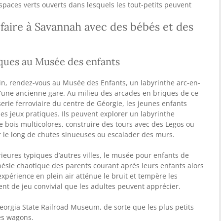
paces verts ouverts dans lesquels les tout-petits peuvent
 faire à Savannah avec des bébés et des
iques au Musée des enfants
atin, rendez-vous au Musée des Enfants, un labyrinthe arc-en-
n d’une ancienne gare. Au milieu des arcades en briques de ce
iserie ferroviaire du centre de Géorgie, les jeunes enfants
des jeux pratiques. Ils peuvent explorer un labyrinthe
 bois multicolores, construire des tours avec des Legos ou
r le long de chutes sinueuses ou escalader des murs.
rieures typiques d’autres villes, le musée pour enfants de
ésie chaotique des parents courant après leurs enfants alors
’expérience en plein air atténue le bruit et tempère les
t de jeu convivial que les adultes peuvent apprécier.
e Georgia State Railroad Museum, de sorte que les plus petits
es wagons.