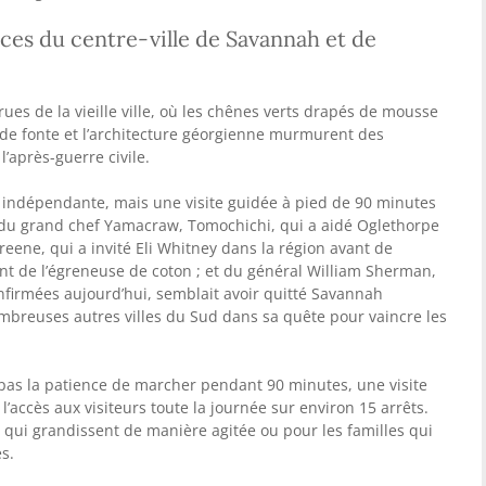
ces du centre-ville de Savannah et de
rues de la vieille ville, où les chênes verts drapés de mousse
 de fonte et l’architecture géorgienne murmurent des
l’après-guerre civile.
e indépendante, mais une visite guidée à pied de 90 minutes
ts du grand chef Yamacraw, Tomochichi, qui a aidé Oglethorpe
reene, qui a invité Eli Whitney dans la région avant de
t de l’égreneuse de coton ; et du général William Sherman,
nfirmées aujourd’hui, semblait avoir quitté Savannah
breuses autres villes du Sud dans sa quête pour vaincre les
 pas la patience de marcher pendant 90 minutes, une visite
’accès aux visiteurs toute la journée sur environ 15 arrêts.
s qui grandissent de manière agitée ou pour les familles qui
s.