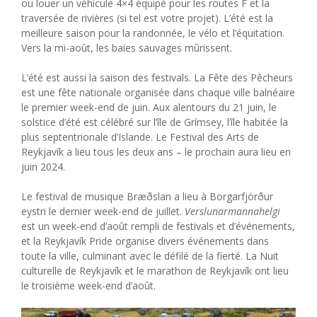
ou louer un véhicule 4×4 équipé pour les routes F et la
traversée de rivières (si tel est votre projet). L’été est la
meilleure saison pour la randonnée, le vélo et l’équitation.
Vers la mi-août, les baies sauvages mûrissent.
L’été est aussi la saison des festivals. La Fête des Pêcheurs
est une fête nationale organisée dans chaque ville balnéaire
le premier week-end de juin. Aux alentours du 21 juin, le
solstice d’été est célébré sur l’île de Grímsey, l’île habitée la
plus septentrionale d’Islande. Le Festival des Arts de
Reykjavík a lieu tous les deux ans – le prochain aura lieu en
juin 2024.
Le festival de musique Bræðslan a lieu à Borgarfjörður
eystri le dernier week-end de juillet.
Verslunarmannahelgi
est un week-end d’août rempli de festivals et d’événements,
et la Reykjavík Pride organise divers événements dans
toute la ville, culminant avec le défilé de la fierté. La Nuit
culturelle de Reykjavík et le marathon de Reykjavík ont ​​lieu
le troisième week-end d’août.