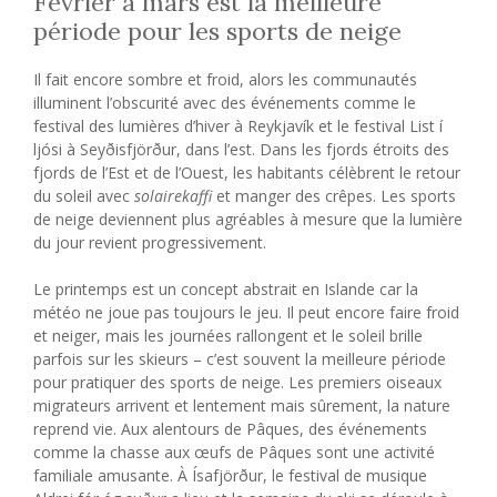
Février à mars est la meilleure
période pour les sports de neige
Il fait encore sombre et froid, alors les communautés
illuminent l’obscurité avec des événements comme le
festival des lumières d’hiver à Reykjavík et le festival List í
ljósi à Seyðisfjörður, dans l’est. Dans les fjords étroits des
fjords de l’Est et de l’Ouest, les habitants célèbrent le retour
du soleil avec
solairekaffi
et manger des crêpes. Les sports
de neige deviennent plus agréables à mesure que la lumière
du jour revient progressivement.
Le printemps est un concept abstrait en Islande car la
météo ne joue pas toujours le jeu. Il peut encore faire froid
et neiger, mais les journées rallongent et le soleil brille
parfois sur les skieurs – c’est souvent la meilleure période
pour pratiquer des sports de neige. Les premiers oiseaux
migrateurs arrivent et lentement mais sûrement, la nature
reprend vie. Aux alentours de Pâques, des événements
comme la chasse aux œufs de Pâques sont une activité
familiale amusante. À Ísafjörður, le festival de musique