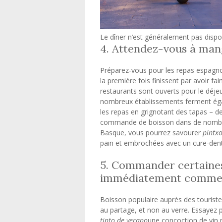
Le dîner n’est généralement pas dispo
4. Attendez-vous à man
Préparez-vous pour les repas espagno
la première fois finissent par avoir fa
restaurants sont ouverts pour le déje
nombreux établissements ferment égal
les repas en grignotant des tapas – d
commande de boisson dans de nombreu
Basque, vous pourrez savourer
pintx
pain et embrochées avec un cure-dent
5. Commander certaine
immédiatement comme 
Boisson populaire auprès des touriste
au partage, et non au verre. Essayez 
tinto de verano
une concoction de vin 