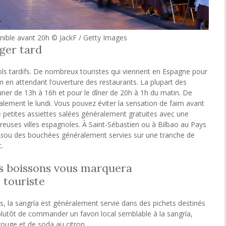
nible avant 20h © JackF / Getty Images
ger tard
ls tardifs. De nombreux touristes qui viennent en Espagne pour
im en attendant l’ouverture des restaurants. La plupart des
uner de 13h à 16h et pour le dîner de 20h à 1h du matin. De
ement le lundi. Vous pouvez éviter la sensation de faim avant
e petites assiettes salées généralement gratuites avec une
ses villes espagnoles. À Saint-Sébastien ou à Bilbao au Pays
os
ou des bouchées généralement servies sur une tranche de
.
s boissons vous marquera
touriste
s, la sangría est généralement servie dans des pichets destinés
plutôt de commander un favori local semblable à la sangría,
rouge et de soda au citron.