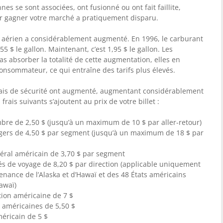
s se sont associées, ont fusionné ou ont fait faillite,
pour gagner votre marché a pratiquement disparu.
 aérien a considérablement augmenté. En 1996, le carburant
 $ le gallon. Maintenant, c’est 1,95 $ le gallon. Les
 absorber la totalité de cette augmentation, elles en
onsommateur, ce qui entraîne des tarifs plus élevés.
 frais de sécurité ont augmenté, augmentant considérablement
frais suivants s’ajoutent au prix de votre billet :
mbre de 2,50 $ (jusqu’à un maximum de 10 $ par aller-retour)
sagers de 4,50 $ par segment (jusqu’à un maximum de 18 $ par
déral américain de 3,70 $ par segment
tés de voyage de 8,20 $ par direction (applicable uniquement
enance de l’Alaska et d’Hawaï et des 48 États américains
Hawaï)
ation américaine de 7 $
s américaines de 5,50 $
américain de 5 $