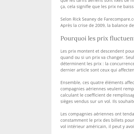
que les tarifs aériens sont fixés 
ça, cela signifie que les prix ne ba
Selon Rick Seaney de Farecompare.co
Après la crise de 2009, la balance d
Pourquoi les prix fluctuent
Les prix montent et descendent pou
quand ou si un prix va changer. Seu
déterminent les prix : la concurrence,
dernier article sont ceux qui affectent
Ensemble, ces quatre éléments affec
compagnies aériennes veulent remplir
calculant le coefficient de remplissa
sièges vendus sur un vol. Ils souhaite
Les compagnies aériennes ont tendan
constamment le prix des billets pou
vol intérieur américain, il peut y avo