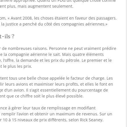
de manière appropriée. Quand un PDG dit quelque chose comme
issent plus, mais augmentent seulement.
m, « Avant 2008, les choses étaient en faveur des passagers.
e la justice a penché du côté des compagnies aériennes.»
-ils ?
r de nombreuses raisons. Personne ne peut vraiment prédire
le la compagnie aérienne le sait. Mais quatre éléments
 l’offre, la demande et les prix du pétrole. Le premier et le
 le plus les prix.
tent tous une belle chose appelée le facteur de charge. Les
 leurs avions et maximiser leurs profits, et elles le font en
ge d’un avion. Il s’agit essentiellement du pourcentage de
nt que ce chiffre soit le plus élevé possible.
ce à gérer leur taux de remplissage en modifiant
r remplir l’avion et obtenir un maximum de revenus. Sur un
ir 10 à 15 niveaux de prix différents, selon Rick Seaney.