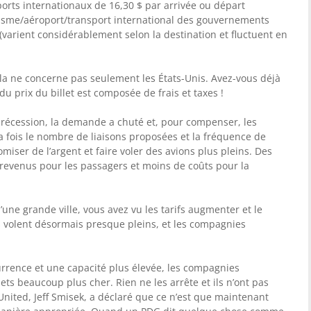
orts internationaux de 16,30 $ par arrivée ou départ
urisme/aéroport/transport international des gouvernements
 (varient considérablement selon la destination et fluctuent en
ela ne concerne pas seulement les États-Unis. Avez-vous déjà
du prix du billet est composée de frais et taxes !
a récession, la demande a chuté et, pour compenser, les
a fois le nombre de liaisons proposées et la fréquence de
nomiser de l’argent et faire voler des avions plus pleins. Des
e revenus pour les passagers et moins de coûts pour la
d’une grande ville, vous avez vu les tarifs augmenter et le
 volent désormais presque pleins, et les compagnies
rrence et une capacité plus élevée, les compagnies
ets beaucoup plus cher. Rien ne les arrête et ils n’ont pas
’United, Jeff Smisek, a déclaré que ce n’est que maintenant