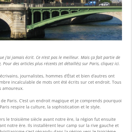
ue j’ai jamais écrit. Ce n’est pas le meilleur. Mais ça fait partie de
Pour des articles plus récents (et détaillés) sur Paris, cliquez ici.
 écrivains, journalistes, hommes d’État et bien d’autres ont
ombre incalculable de mots ont été écrits sur cet endroit. Tous
is amoureux.
 de Paris. C’est un endroit magique et je comprends pourquoi
aris respire la culture, la sophistication et le style.
rs le troisième siècle avant notre ère, la région fut ensuite
t notre ère. Ils installèrent leur camp sur la rive gauche et
christianisme s’est répandu dans la région vers le troisième