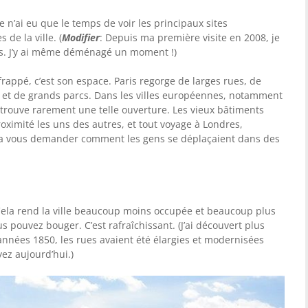
e n’ai eu que le temps de voir les principaux sites
 de la ville. (
Modifier
: Depuis ma première visite en 2008, je
ses. J’y ai même déménagé un moment !)
rappé, c’est son espace. Paris regorge de larges rues, de
 et de grands parcs. Dans les villes européennes, notamment
 trouve rarement une telle ouverture. Les vieux bâtiments
oximité les uns des autres, et tout voyage à Londres,
ra vous demander comment les gens se déplaçaient dans des
 Cela rend la ville beaucoup moins occupée et beaucoup plus
pouvez bouger. C’est rafraîchissant. (J’ai découvert plus
 années 1850, les rues avaient été élargies et modernisées
ez aujourd’hui.)