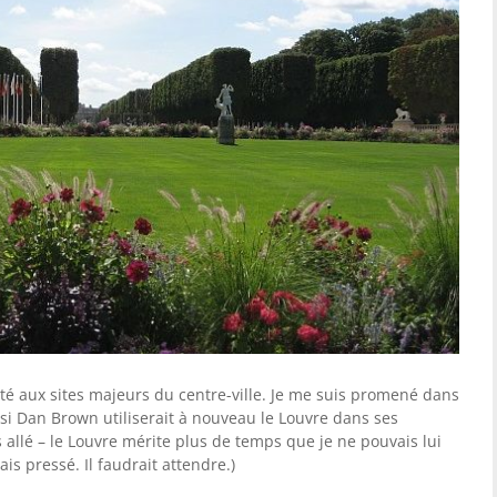
ité aux sites majeurs du centre-ville. Je me suis promené dans
 si Dan Brown utiliserait à nouveau le Louvre dans ses
as allé – le Louvre mérite plus de temps que je ne pouvais lui
ais pressé. Il faudrait attendre.)