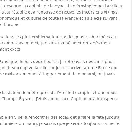
est devenue la capitale de la dynastie mérovingienne. La ville a
s s’est rétablie et a repoussé de nouvelles incursions vikings.
économique et culturel de toute la France et au siècle suivant,
e l’Europe.
tinations les plus emblématiques et les plus recherchées au
ersonnes avant moi, j’en suis tombé amoureux dès mon
ment exact.
 à Paris que depuis deux heures. Je retrouvais des amis pour
core beaucoup vu la ville car je suis arrivé tard de Bordeaux.
é de maisons menant à l’appartement de mon ami, où j’avais
la station de métro près de l’Arc de Triomphe et que nous
 Champs-Élysées, j’étais amoureux. Cupidon m’a transpercé
e en ville, à rencontrer des locaux et à faire la fête jusqu’à
a lumière du matin, je savais que je serais toujours connecté