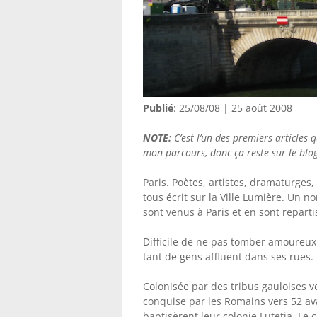
Publié
: 25/08/08 | 25 août 2008
NOTE:
C’est l’un des premiers articles q
mon parcours, donc ça reste sur le blog. 
Paris. Poètes, artistes, dramaturges,
tous écrit sur la Ville Lumière. Un n
sont venus à Paris et en sont repart
Difficile de ne pas tomber amoureux
tant de gens affluent dans ses rues. P
Colonisée par des tribus gauloises ve
conquise par les Romains vers 52 avan
baptisèrent leur colonie Lutetia. Le 