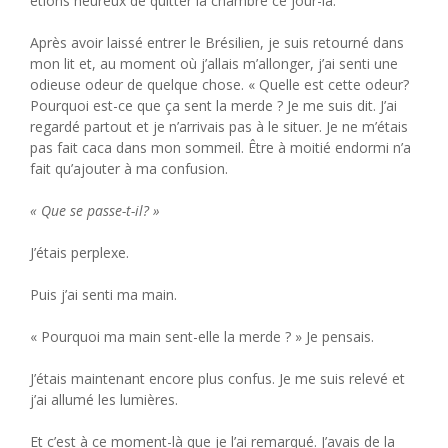
étions heureux de quitter la chambre ce jour-là.
Après avoir laissé entrer le Brésilien, je suis retourné dans
mon lit et, au moment où j’allais m’allonger, j’ai senti une
odieuse odeur de quelque chose. « Quelle est cette odeur?
Pourquoi est-ce que ça sent la merde ? Je me suis dit. J’ai
regardé partout et je n’arrivais pas à le situer. Je ne m’étais
pas fait caca dans mon sommeil. Être à moitié endormi n’a
fait qu’ajouter à ma confusion.
« Que se passe-t-il? »
J’étais perplexe.
Puis j’ai senti ma main.
« Pourquoi ma main sent-elle la merde ? » Je pensais.
J’étais maintenant encore plus confus. Je me suis relevé et
j’ai allumé les lumières.
Et c’est à ce moment-là que je l’ai remarqué. J’avais de la