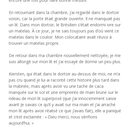
encore une fois pour faire bonne mesure.
En retournant dans la chambre, j’ai regardé dans le dortoir
voisin, car la porte était grande ouverte. Il ne manquait pas
un lit. Dans mon dortoir, le Brésilien s’était endormi ivre sur
un matelas. À ce jour, je ne sais toujours pas d’où vient ce
matelas dans le couloir. Mon colocataire avait réussi à
trouver un matelas propre.
De retour dans ma chambre nouvellement nettoyée, je me
suis allongé sur mon lit et j’ai essayé de dormir un peu plus.
Kiersten, qui était dans le dortoir au-dessus de moi, ne m’a
pas cru quand je lui ai raconté cette histoire plus tard dans
la matinée, mais après avoir vu une tache de caca
manquée sur le sol et une empreinte de main brune sur le
rideau de mon lit superposé (que j’ai innocemment saisie
avant Je savais ce qu’il y avait sur ma main et j’ai arraché
mon lit après avoir réalisé ce que j’avais fait), elle a paniqué
et s’est exclamée : « Dieu merci, nous vérifions
aujourd’hui. »