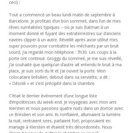
ceci) :
Tout a commencé un beau lundi matin de septembre à
Barcelone. Je profitais d’un bon sommeil, dans l’un de mes
rêves surréalistes typiques – où je suis Batman à un
moment donné et fuyant des extraterrestres sur d’anciens
navires clipper à un autre. Réveillé après avoir utilisé mes
super pouvoirs pour combattre les méchants par un bruit
sourd, j’ai regardé mon téléphone : 7h30. Les coups à la
porte ont continué. Groggy du sommeil, je me suis réveillé,
j’ai souhaité que quelqu’un d’autre ait entendu le bruit à ma
place, je suis sorti du lit et j’ai ouvert la porte. Mon
colocataire brésilien, debout dans sa serviette, a dit :
« Désolé » et s’est précipité dans la chambre.
C’était le dernier événement d’une longue liste
d’impolitesses du week-end. Je voyageais avec mon ami
Kiersten et nous passions quatre nuits dans un dortoir avec
ce Brésilien et son ami. Ils ronflaient, allumaient la lumière
la nuit, rentraient ivres, parlaient fort, proposaient en
mariage à Kiersten et étaient très désordonnés. Nous