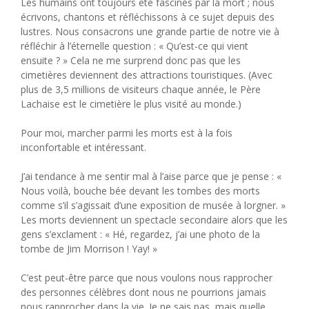
Les humains ont toujours été fascinés par la mort ; nous
écrivons, chantons et réfléchissons à ce sujet depuis des
lustres. Nous consacrons une grande partie de notre vie à
réfléchir à l’éternelle question : « Qu’est-ce qui vient
ensuite ? » Cela ne me surprend donc pas que les
cimetières deviennent des attractions touristiques. (Avec
plus de 3,5 millions de visiteurs chaque année, le Père
Lachaise est le cimetière le plus visité au monde.)
Pour moi, marcher parmi les morts est à la fois
inconfortable et intéressant.
J’ai tendance à me sentir mal à l’aise parce que je pense : «
Nous voilà, bouche bée devant les tombes des morts
comme s’il s’agissait d’une exposition de musée à lorgner. »
Les morts deviennent un spectacle secondaire alors que les
gens s’exclament : « Hé, regardez, j’ai une photo de la
tombe de Jim Morrison ! Yay! »
C’est peut-être parce que nous voulons nous rapprocher
des personnes célèbres dont nous ne pourrions jamais
nous rapprocher dans la vie. Je ne sais pas, mais quelle