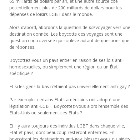
65 milliards de dollars par an, et une autre source cite
potentiellement plus de 200 milliards de dollars pour les
dépenses de loisirs LGBT dans le monde.
Alors d’abord, abordons la question de
pas
voyager vers une
destination donnée. Les boycotts des voyages sont une
question controversée qui soulève autant de questions que
de réponses.
Boycottez-vous un pays entier en raison de ses lois anti-
homosexuelles, ou simplement une région ou un État
spécifique ?
Et si les gens là-bas n’étaient pas universellement anti-gay ?
Par exemple, certains États américains ont adopté une
législation anti-LGBT. Boycottez-vous alors l’ensemble des
États-Unis ou seulement ces États ?
Et il y aura toujours des individus LGBT dans chaque ville,
État et pays, dont beaucoup resteront enfermés. En
boycottant les destinations anti-gay, blessez-vous ou aidez-