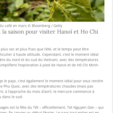
 du café en mars © Bloomberg / Getty
la saison pour visiter Hanoï et Ho Chi
plus sec et plus frais que l’été, et le temps peut être
ticulier à haute altitude. Cependant, c’est le moment idéal
ctère du nord et du sud du Vietnam, avec des températures
simplifient l’exploration à pied de Hanoï et de Hô Chi Minh-
ge le pays, c’est également le moment idéal pour vous rendre
e de Phu Quoc, avec des températures chaudes (mais pas
nt, à l’approche du mois d’avril, le mercure commence à
s dans le sud.
oyages est la fête du Têt – officiellement, Tet Nguyen Dan – qui
en, fin janvier ou début février. Le pays tout entier est en