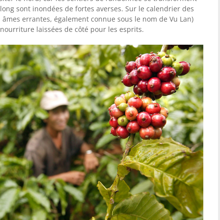
along sont inondées de fortes averses. Sur le calendrier des
es âmes errantes, également connue sous le nom de Vu Lan)
nourriture laissées de côté pour les esprits.