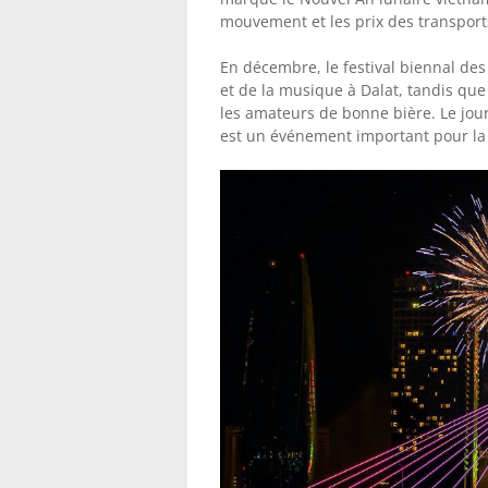
mouvement et les prix des transport
En décembre, le festival biennal des
et de la musique à Dalat, tandis que
les amateurs de bonne bière. Le jou
est un événement important pour la