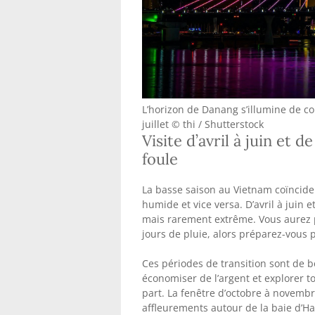
L’horizon de Danang s’illumine de cou
juillet © thi / Shutterstock
Visite d’avril à juin et
foule
La basse saison au Vietnam coïncide a
humide et vice versa. D’avril à juin
mais rarement extrême. Vous aurez pe
jours de pluie, alors préparez-vous
Ces périodes de transition sont de b
économiser de l’argent et explorer to
part. La fenêtre d’octobre à novembre
affleurements autour de la baie d’Ha