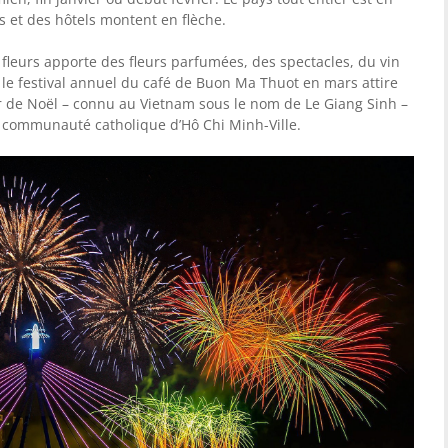
s et des hôtels montent en flèche.
 fleurs apporte des fleurs parfumées, des spectacles, du vin
 le festival annuel du café de Buon Ma Thuot en mars attire
r de Noël – connu au Vietnam sous le nom de Le Giang Sinh –
 communauté catholique d’Hô Chi Minh-Ville.