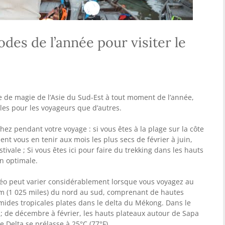
odes de l’année pour visiter le
 de magie de l’Asie du Sud-Est à tout moment de l’année,
iles pour les voyageurs que d’autres.
z pendant votre voyage : si vous êtes à la plage sur la côte
nt vous en tenir aux mois les plus secs de février à juin,
estivale ; Si vous êtes ici pour faire du trekking dans les hauts
on optimale.
étéo peut varier considérablement lorsque vous voyagez au
km (1 025 miles) du nord au sud, comprenant de hautes
ides tropicales plates dans le delta du Mékong. Dans le
er ; de décembre à février, les hauts plateaux autour de Sapa
e Delta se prélasse à 25°C (77°F).