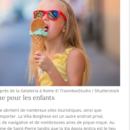
 près de la Gelateria à Rome © TravnikovStudio / Shutterstock
me pour les enfants
e abritent de nombreux sites touristiques, ainsi que
mporter. La Villa Borghese est un autre endroit prisé,
 lac de navigation et de nombreuses aires de pique-nique. Au
me de Saint-Pierre tandis que la Via Appia Antica est le lieu