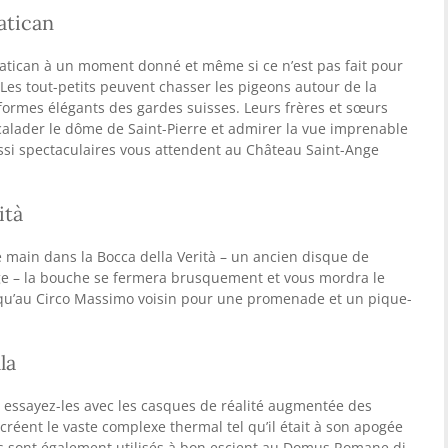
atican
atican à un moment donné et même si ce n’est pas fait pour
 Les tout-petits peuvent chasser les pigeons autour de la
iformes élégants des gardes suisses. Leurs frères et sœurs
calader le dôme de Saint-Pierre et admirer la vue imprenable
ussi spectaculaires vous attendent au Château Saint-Ange
ità
 main dans la Bocca della Verità – un ancien disque de
ge – la bouche se fermera brusquement et vous mordra le
squ’au Circo Massimo voisin pour une promenade et un pique-
la
, essayez-les avec les casques de réalité augmentée des
créent le vaste complexe thermal tel qu’il était à son apogée
ias sont également utilisés à bon escient au Domus Romane di