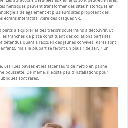
. Les attractions destinées aux enfants sont peut-être rares,
actes héroïques peuvent transformer des sites historiques en
chnologie aide également et plusieurs sites proposent des
 écrans interactifs, voire des casques VR.
es parcs à explorer et des trésors souterrains à découvrir. Et
et les tranches de pizza constituent des collations parfaites
ôt détendus quant à l’accueil des jeunes convives. Rares sont
fants, mais la plupart se feront un plaisir de servir un
ile. Les rues pavées et les ascenseurs de métro en panne
une poussette. De même, il existe peu d’installations pour
publiques sont rares.