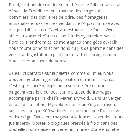
Road, un itinéraire routier sur le thème de l’alimentation au
départ de Trondheim qui traverse des vergers de
pommiers, des distilleries de cidre, des fromageries
artisanales et des fermes vendant de l’Aquavit infusé avec
des produits locaux. Carvi. Au restaurant de l’hôtel Øyna,
situé au sommet d’une colline à Inderøy, surplombant le
fjord de Trondheim et les montagnes enneigées au-delà,
nous tourbillonnons et reniflons du jus de pomme dans des
verres à dégustation à pied haut et à fond large, comme
nous le ferions avec du bon vin.
« Celui-ci s’attarde sur la palette comme du miel. Nous
pouvons goûter la groseille, le citron et même l’ananas –
c’est super sucré », explique la sommelière en nous
dirigeant vers le bleu local sur le plateau de fromages
accompagné par la cheffe Maren Myrvold. Dans un verger
en bas de la colline, Myrvold et son mari Yngve cultivent
sept des quelque 400 variétés de pommes que l’on trouve
en Norvège. Dans leur magasin à la ferme, ils vendent leurs
jus Inderøy Mosteri biologiques pressés à froid dans des
bouteilles bordelaises en verre fin, munies d’une étiquette