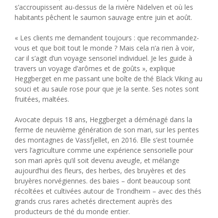
s’accroupissent au-dessus de la rivière Nidelven et où les
habitants pêchent le saumon sauvage entre juin et août.
« Les clients me demandent toujours : que recommandez-
vous et que boit tout le monde ? Mais cela n’a rien à voir,
car il s’agit d’un voyage sensoriel individuel. Je les guide à
travers un voyage d’arômes et de goûts », explique
Heggberget en me passant une boîte de thé Black Viking au
souci et au saule rose pour que je la sente. Ses notes sont
fruitées, maltées.
Avocate depuis 18 ans, Heggberget a déménagé dans la
ferme de neuvième génération de son mari, sur les pentes
des montagnes de Vassfjellet, en 2016. Elle s’est tournée
vers l’agriculture comme une expérience sensorielle pour
son mari après qu’il soit devenu aveugle, et mélange
aujourd’hui des fleurs, des herbes, des bruyères et des
bruyères norvégiennes. des baies – dont beaucoup sont
récoltées et cultivées autour de Trondheim – avec des thés
grands crus rares achetés directement auprès des
producteurs de thé du monde entier.