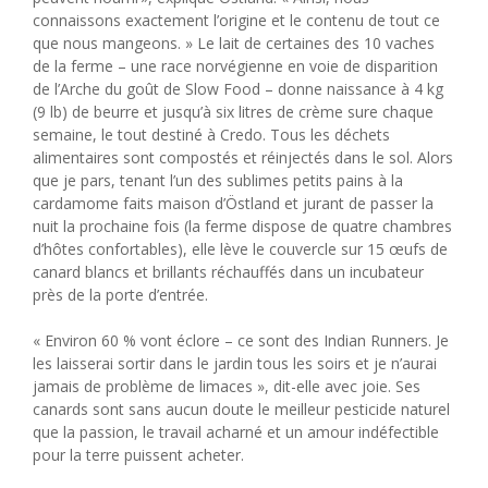
connaissons exactement l’origine et le contenu de tout ce
que nous mangeons. » Le lait de certaines des 10 vaches
de la ferme – une race norvégienne en voie de disparition
de l’Arche du goût de Slow Food – donne naissance à 4 kg
(9 lb) de beurre et jusqu’à six litres de crème sure chaque
semaine, le tout destiné à Credo. Tous les déchets
alimentaires sont compostés et réinjectés dans le sol. Alors
que je pars, tenant l’un des sublimes petits pains à la
cardamome faits maison d’Östland et jurant de passer la
nuit la prochaine fois (la ferme dispose de quatre chambres
d’hôtes confortables), elle lève le couvercle sur 15 œufs de
canard blancs et brillants réchauffés dans un incubateur
près de la porte d’entrée.
« Environ 60 % vont éclore – ce sont des Indian Runners. Je
les laisserai sortir dans le jardin tous les soirs et je n’aurai
jamais de problème de limaces », dit-elle avec joie. Ses
canards sont sans aucun doute le meilleur pesticide naturel
que la passion, le travail acharné et un amour indéfectible
pour la terre puissent acheter.