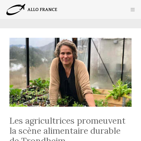
Aller
ME
au
contenu
Les agricultrices promeuvent
la scène alimentaire durable
de Trondheim