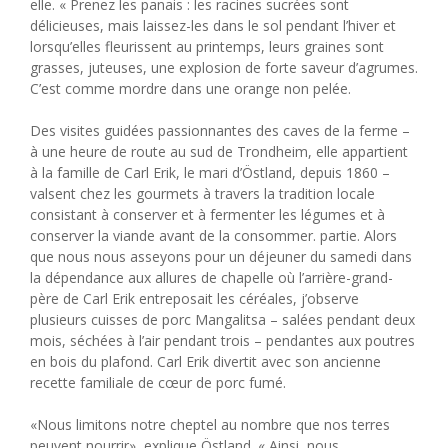
elle. « Prenez les panais : les racines sucrées sont
délicieuses, mais laissez-les dans le sol pendant l’hiver et
lorsqu’elles fleurissent au printemps, leurs graines sont
grasses, juteuses, une explosion de forte saveur d’agrumes.
C’est comme mordre dans une orange non pelée.
Des visites guidées passionnantes des caves de la ferme –
à une heure de route au sud de Trondheim, elle appartient
à la famille de Carl Erik, le mari d’Östland, depuis 1860 –
valsent chez les gourmets à travers la tradition locale
consistant à conserver et à fermenter les légumes et à
conserver la viande avant de la consommer. partie. Alors
que nous nous asseyons pour un déjeuner du samedi dans
la dépendance aux allures de chapelle où l’arrière-grand-
père de Carl Erik entreposait les céréales, j’observe
plusieurs cuisses de porc Mangalitsa – salées pendant deux
mois, séchées à l’air pendant trois – pendantes aux poutres
en bois du plafond. Carl Erik divertit avec son ancienne
recette familiale de cœur de porc fumé.
«Nous limitons notre cheptel au nombre que nos terres
peuvent nourrir», explique Östland. « Ainsi, nous