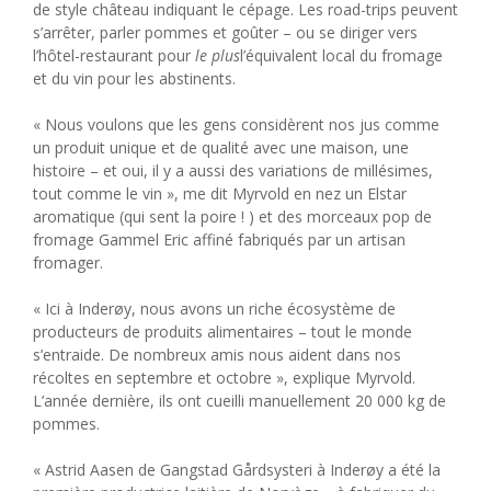
de style château indiquant le cépage. Les road-trips peuvent
s’arrêter, parler pommes et goûter – ou se diriger vers
l’hôtel-restaurant pour
le plus
l’équivalent local du fromage
et du vin pour les abstinents.
« Nous voulons que les gens considèrent nos jus comme
un produit unique et de qualité avec une maison, une
histoire – et oui, il y a aussi des variations de millésimes,
tout comme le vin », me dit Myrvold en nez un Elstar
aromatique (qui sent la poire ! ) et des morceaux pop de
fromage Gammel Eric affiné fabriqués par un artisan
fromager.
« Ici à Inderøy, nous avons un riche écosystème de
producteurs de produits alimentaires – tout le monde
s’entraide. De nombreux amis nous aident dans nos
récoltes en septembre et octobre », explique Myrvold.
L’année dernière, ils ont cueilli manuellement 20 000 kg de
pommes.
« Astrid Aasen de Gangstad Gårdsysteri à Inderøy a été la