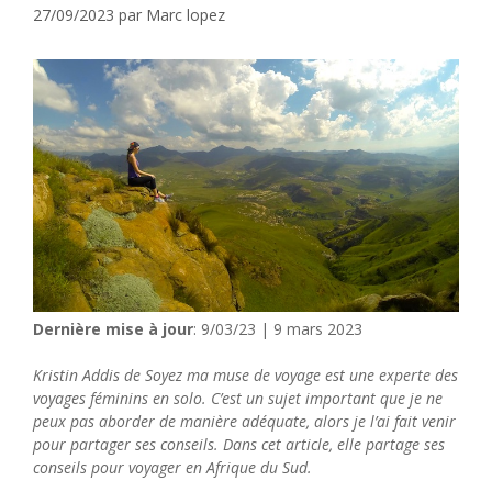
27/09/2023
par
Marc lopez
Dernière mise à jour
: 9/03/23 | 9 mars 2023
Kristin Addis de
Soyez ma muse de voyage
est une experte des
voyages féminins en solo. C’est un sujet important que je ne
peux pas aborder de manière adéquate, alors je l’ai fait venir
pour partager ses conseils. Dans cet article, elle partage ses
conseils pour voyager en Afrique du Sud.