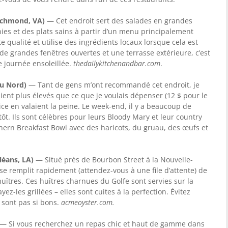
Richmond, VA)
— Cet endroit sert des salades en grandes
ies et des plats sains à partir d’un menu principalement
e qualité et utilise des ingrédients locaux lorsque cela est
de grandes fenêtres ouvertes et une terrasse extérieure, c’est
e journée ensoleillée.
thedailykitchenandbar.com
.
du Nord)
— Tant de gens m’ont recommandé cet endroit, je
aient plus élevés que ce que je voulais dépenser (12 $ pour le
rvice en valaient la peine. Le week-end, il y a beaucoup de
ôt. Ils sont célèbres pour leurs Bloody Mary et leur country
hern Breakfast Bowl avec des haricots, du gruau, des œufs et
léans, LA)
— Situé près de Bourbon Street à la Nouvelle-
se remplit rapidement (attendez-vous à une file d’attente) de
îtres. Ces huîtres charnues du Golfe sont servies sur la
z-les grillées – elles sont cuites à la perfection. Évitez
 sont pas si bons.
acmeoyster.com.
— Si vous recherchez un repas chic et haut de gamme dans