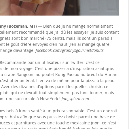
anny (Bozeman, MT)
— Bien que je ne mange normalement
 tellement recommandé que j’ai dû les essayer. Je suis content
ignets sont bon marché (75 cents), mais ils sont un paradis
ent le goût d’être envoyés d’en haut. J’en ai mangé quatre.
r mangé davantage.
facebook.com/grannysgourmetdonuts.
Recommandé par un utilisateur sur Twitter, c’est ce
rs de mon voyage. C’est une pizzeria d’inspiration asiatique.
 au crabe Rangoon, au poulet Kung Pao ou au bœuf du Hunan
: c’est phénoménal. Il en va de même pour la pizza à la peau
Avec des dizaines d’options parmi lesquelles choisir, ce
plats qui ne devrait tout simplement pas fonctionner, mais
iront une succursale à New York !
fongspizza.com
.
s bols à lunch santé à un prix raisonnable. C’est un endroit
opre bol » afin que vous puissiez choisir parmi une base de
sauces et garnitures avec une touche mexicaine (non, ce n’est
 un peu). Le restaurant était bondé à chaque fois que j’y