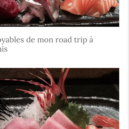
oyables de mon road trip à
nis