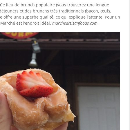
e lieu de brunch populaire (vous trouverez une longue
-déjeuners et des brunchs très traditionnels (bacon, œufs,
le offre une superbe qualité, ce qui explique l’attente. Pour un
 Marché est l’endroit idéal.
marcheartisanfoods.com
.