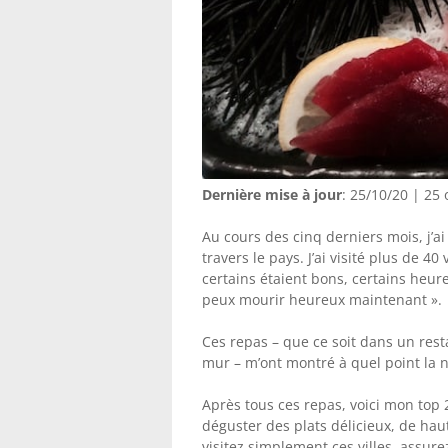
Dernière mise à jour
: 25/10/20 | 25
Au cours des cinq derniers mois, j’ai
travers le pays. J’ai visité plus de 4
certains étaient bons, certains heur
peux mourir heureux maintenant ».
Ces repas – que ce soit dans un res
mur – m’ont montré à quel point la no
Après tous ces repas, voici mon top 
déguster des plats délicieux, de hau
visitez simplement ces villes, assur