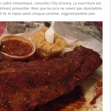
un cadre romantique, consultez City Grocery. La nourriture est
oliment présentée. Bien que les prix ne soient pas abordables
0 $), le repas valait chaque centime.
citygroceryonline.com.