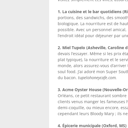
1. La cuisine et le bar quotidiens (
portions, des sandwichs, des smooth
biologique. La nourriture est de haut
possible. Avec un personnel amical, 
l’endroit idéal pour déjeuner par un
2. Miel Tupelo (Asheville, Caroline 
devais l’essayer. Même si les prix ét
plat typique), la nourriture et le se
monde, alors assurez-vous d’arriver t
soul food. J’ai adoré mon Super Sout
du bacon.
tupelohoneycafe.com.
3. Acme Oyster House (Nouvelle-Or
Orléans, ce petit restaurant sombre 
clients venus manger les fameuses hu
demi-coquille, ou mieux encore, essaye
cependant leurs Bloody Mary ; ils ne
4. Épicerie municipale (Oxford, MS)