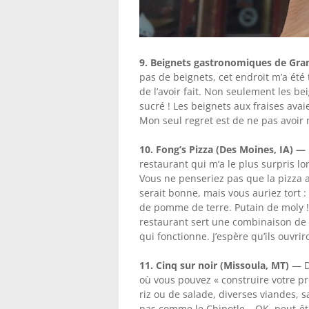
9. Beignets gastronomiques de Gr
pas de beignets, cet endroit m’a été
de l’avoir fait. Non seulement les be
sucré ! Les beignets aux fraises avai
Mon seul regret est de ne pas avoi
10. Fong’s Pizza (Des Moines, IA) —
restaurant qui m’a le plus surpris lo
Vous ne penseriez pas que la pizza
serait bonne, mais vous auriez tort 
de pomme de terre. Putain de moly ! 
restaurant sert une combinaison de 
qui fonctionne. J’espère qu’ils ouvr
11. Cinq sur noir (Missoula, MT)
— De
où vous pouvez « construire votre pr
riz ou de salade, diverses viandes, 
pas comme le Chipotle… OK, peut-être