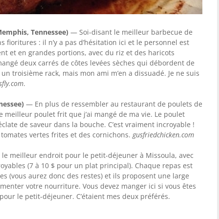
(Memphis, Tennessee)
— Soi-disant le meilleur barbecue de
oritures : il n’y a pas d’hésitation ici et le personnel est
nt et en grandes portions, avec du riz et des haricots
mangé deux carrés de côtes levées sèches qui débordent de
 un troisième rack, mais mon ami m’en a dissuadé. Je ne suis
sfly.com
.
nessee)
— En plus de ressembler au restaurant de poulets de
le meilleur poulet frit que j’ai mangé de ma vie. Le poulet
éclate de saveur dans la bouche. C’est vraiment incroyable !
 tomates vertes frites et des cornichons.
gusfriedchicken.com
 le meilleur endroit pour le petit-déjeuner à Missoula, avec
oyables (7 à 10 $ pour un plat principal). Chaque repas est
s (vous aurez donc des restes) et ils proposent une large
enter votre nourriture. Vous devez manger ici si vous êtes
o pour le petit-déjeuner. C’étaient mes deux préférés.