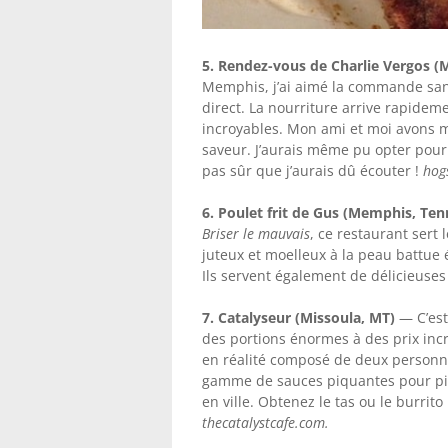
5. Rendez-vous de Charlie Vergos 
Memphis, j’ai aimé la commande sans fi
direct. La nourriture arrive rapideme
incroyables. Mon ami et moi avons 
saveur. J’aurais même pu opter pour
pas sûr que j’aurais dû écouter !
hog
6. Poulet frit de Gus (Memphis, Ten
Briser le mauvais
, ce restaurant sert 
juteux et moelleux à la peau battue 
Ils servent également de délicieuses
7. Catalyseur (Missoula, MT)
— C’est
des portions énormes à des prix incr
en réalité composé de deux personne
gamme de sauces piquantes pour pim
en ville. Obtenez le tas ou le burrit
thecatalystcafe.com.