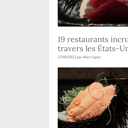
19 restaurants incr
travers les États-U
27/09/2023
par
Marc lopez