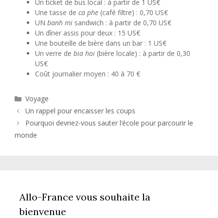
Un ticket de bus local : à partir de 1 US€
Une tasse de
ca phe
(café filtre) : 0,70 US€
UN
banh mi
sandwich : à partir de 0,70 US€
Un dîner assis pour deux : 15 US€
Une bouteille de bière dans un bar : 1 US€
Un verre de
bia hoi
(bière locale) : à partir de 0,30
US€
Coût journalier moyen : 40 à 70 €
Catégories
Voyage
Un rappel pour encaisser les coups
Pourquoi devriez-vous sauter l’école pour parcourir le
monde
Allo-France vous souhaite la
bienvenue