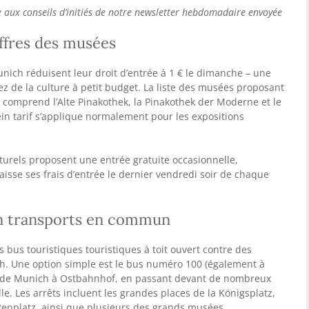
 aux conseils d’initiés de notre newsletter hebdomadaire envoyée
ffres des musées
ich réduisent leur droit d’entrée à 1 € le dimanche – une
ez de la culture à petit budget. La liste des musées proposant
comprend l’Alte Pinakothek, la Pinakothek der Moderne et le
n tarif s’applique normalement pour les expositions
turels proposent une entrée gratuite occasionnelle,
isse ses frais d’entrée le dernier vendredi soir de chaque
 en transports en commun
bus touristiques touristiques à toit ouvert contre des
ch. Une option simple est le bus numéro 100 (également à
ale de Munich à Ostbahnhof, en passant devant de nombreux
lle. Les arrêts incluent les grandes places de la Königsplatz,
tenplatz, ainsi que plusieurs des grands musées.