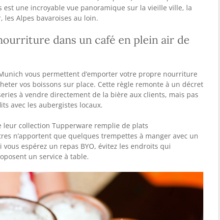
sur Munich, dirigez-vous vers le centre-ville et grimpez sur la
seulement 3 € et un petit entraînement physique, vous pouvez
au sommet de sa tour de 91 m (299 pieds). La récompense
est une incroyable vue panoramique sur la vieille ville, la
, les Alpes bavaroises au loin.
ourriture dans un café en plein air de
e Munich vous permettent d’emporter votre propre nourriture
heter vos boissons sur place. Cette règle remonte à un décret
series à vendre directement de la bière aux clients, mais pas
lits avec les aubergistes locaux.
 leur collection Tupperware remplie de plats
res n’apportent que quelques trempettes à manger avec un
Si vous espérez un repas BYO, évitez les endroits qui
oposent un service à table.