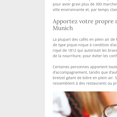
Pour une vue en tribune à petit prix 
tour de l’église Saint-Pierre. Pour 
visiter la plateforme panoramique 
pour avoir gravi plus de 300 marches 
ville environnante et, par temps clair
Apportez votre propre n
Munich
La plupart des cafés en plein air d
de type pique-nique à condition d’ac
royal de 1812 qui autorisait les bras
de la nourriture, pour éviter les conf
Certaines personnes apportent toute
d’accompagnement, tandis que d’aut
bretzel géant de bière en plein air. 
ressemblent à des restaurants ou pr