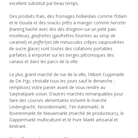
excellent substitut par beau temps.
Des produits frais, des fromages hollandais comme l’Edam
et le Gouda et des snacks prêts à manger comme
harceler
(hareng haché avec des dés d’oignon sur un petit pain
moelleux),
gaufrettes
(gaufrettes fourrées au sirop de
caramel) et
poffertjes
(de minuscules crêpes saupoudrées
de sucre glace) sont toutes des collations portables
parfaites à emporter sur les berges pittoresques des
canaux et dans les parcs de la ville.
Le plus grand marché de rue de la ville, l’Albert Cuypmarkt
de De Pijp, s’installe tous les jours sauf le dimanche ;
remplissez votre panier avant de vous rendre au
Sarphatipark voisin. D’autres marchés remarquables pour
faire des courses alimentaires incluent le marché
Lindengracht, Noordermarkt, Ten Katemarkt, le
Boerenmarkt de Nieuwmarkt (marché de producteurs), le
Dappermarkt multiculturel et le Pure Markt artisanal et
itinérant.