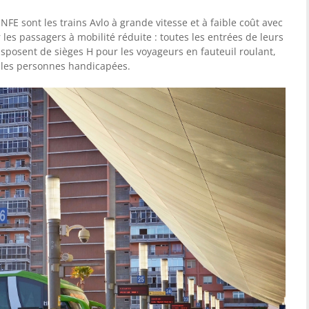
RENFE sont les trains Avlo à grande vitesse et à faible coût avec
r les passagers à mobilité réduite : toutes les entrées de leurs
isposent de sièges H pour les voyageurs en fauteuil roulant,
r les personnes handicapées.