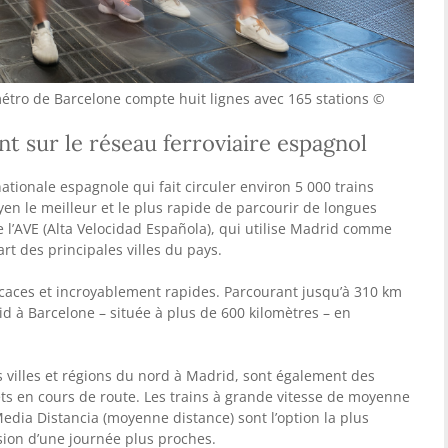
métro de Barcelone compte huit lignes avec 165 stations ©
t sur le réseau ferroviaire espagnol
ationale espagnole qui fait circuler environ 5 000 trains
yen le meilleur et le plus rapide de parcourir de longues
 l’AVE (Alta Velocidad Española), qui utilise Madrid comme
art des principales villes du pays.
ficaces et incroyablement rapides. Parcourant jusqu’à 310 km
rid à Barcelone – située à plus de 600 kilomètres – en
es villes et régions du nord à Madrid, sont également des
êts en cours de route. Les trains à grande vitesse de moyenne
edia Distancia (moyenne distance) sont l’option la plus
sion d’une journée plus proches.