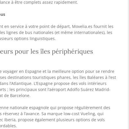
ndance à être complets assez rapidement.
bus
t en service à votre point de départ, Movelia.es fournit les
les lignes de bus nationales (et même internationales), les
usieurs options linguistiques.
leurs pour les îles périphériques
de voyager en Espagne et la meilleure option pour se rendre
es destinations touristiques phares, les îles Baléares à l’est
dans l’Atlantique. L’Espagne propose des vols intérieurs
rts ; les principaux sont l’aéroport Adolfo Suárez Madrid-
at de Barcelone.
rienne nationale espagnole qui propose régulièrement des
us réservez à l’avance. Sa marque low-cost Vueling, qui
c Iberia, propose également plusieurs options de vols
ordables.