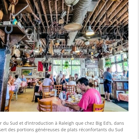
er du Sud et d’introduction à Raleigh que chez Big Ed’s, dans
i sert des portions généreuses de plats réconfortants du Sud