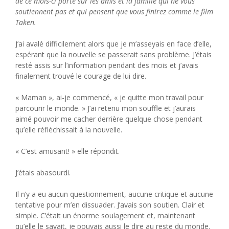
de ce mois-ci porte sur les amis et la famille qui ne vous
soutiennent pas et qui pensent que vous finirez comme le film
Taken.
J’ai avalé difficilement alors que je m’asseyais en face d’elle,
espérant que la nouvelle se passerait sans problème. J’étais
resté assis sur l’information pendant des mois et j’avais
finalement trouvé le courage de lui dire.
« Maman », ai-je commencé, « je quitte mon travail pour
parcourir le monde. » J’ai retenu mon souffle et j’aurais
aimé pouvoir me cacher derrière quelque chose pendant
qu’elle réfléchissait à la nouvelle.
« C’est amusant! » elle répondit.
J’étais abasourdi.
Il n’y a eu aucun questionnement, aucune critique et aucune
tentative pour m’en dissuader. J’avais son soutien. Clair et
simple. C’était un énorme soulagement et, maintenant
qu’elle le savait, je pouvais aussi le dire au reste du monde.