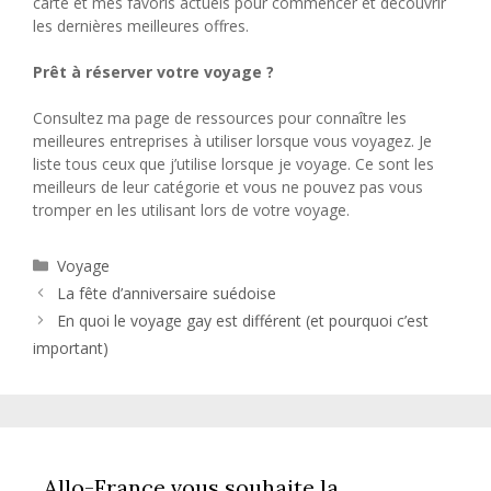
carte et mes favoris actuels pour commencer et découvrir
les dernières meilleures offres.
Prêt à réserver votre voyage ?
Consultez ma page de ressources pour connaître les
meilleures entreprises à utiliser lorsque vous voyagez. Je
liste tous ceux que j’utilise lorsque je voyage. Ce sont les
meilleurs de leur catégorie et vous ne pouvez pas vous
tromper en les utilisant lors de votre voyage.
Catégories
Voyage
La fête d’anniversaire suédoise
En quoi le voyage gay est différent (et pourquoi c’est
important)
Allo-France vous souhaite la