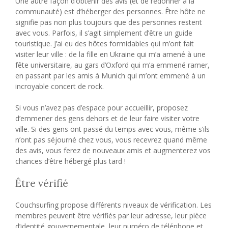
Une autre façon d’obtenir des avis (et de redonner à la
communauté) est d’héberger des personnes. Être hôte ne
signifie pas non plus toujours que des personnes restent
avec vous. Parfois, il s’agit simplement d’être un guide
touristique. J’ai eu des hôtes formidables qui m’ont fait
visiter leur ville : de la fille en Ukraine qui m’a amené à une
fête universitaire, au gars d’Oxford qui m’a emmené ramer,
en passant par les amis à Munich qui m’ont emmené à un
incroyable concert de rock.
Si vous n’avez pas d’espace pour accueillir, proposez
d’emmener des gens dehors et de leur faire visiter votre
ville. Si des gens ont passé du temps avec vous, même s’ils
n’ont pas séjourné chez vous, vous recevrez quand même
des avis, vous ferez de nouveaux amis et augmenterez vos
chances d’être hébergé plus tard !
Être vérifié
Couchsurfing propose différents niveaux de vérification. Les
membres peuvent être vérifiés par leur adresse, leur pièce
d’identité gouvernementale, leur numéro de téléphone et