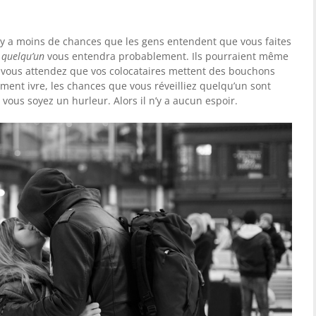
il y a moins de chances que les gens entendent que vous faites
,
quelqu’un
vous entendra probablement. Ils pourraient même
si vous attendez que vos colocataires mettent des bouchons
ement ivre, les chances que vous réveilliez quelqu’un sont
 vous soyez un hurleur. Alors il n’y a aucun espoir.