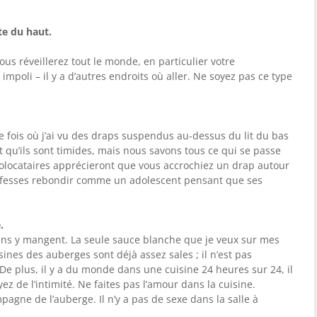
te du haut
.
Vous réveillerez tout le monde, en particulier votre
mpoli – il y a d’autres endroits où aller. Ne soyez pas ce type
 fois où j’ai vu des draps suspendus au-dessus du lit du bas
 qu’ils sont timides, mais nous savons tous ce qui se passe
colocataires apprécieront que vous accrochiez un drap autour
os fesses rebondir comme un adolescent pensant que ses
.
gens y mangent. La seule sauce blanche que je veux sur mes
ines des auberges sont déjà assez sales ; il n’est pas
 De plus, il y a du monde dans une cuisine 24 heures sur 24, il
z de l’intimité. Ne faites pas l’amour dans la cuisine.
agne de l’auberge. Il n’y a pas de sexe dans la salle à