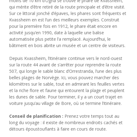
moins de 10 km d’Ogna se trouve le phare de Kvassheim,
qui mérite d’être retiré de la route principale et d’être visité.
Sur ce littoral jonché d’épaves, les phares sont fréquents et
Kvassheim en est l’un des meilleurs exemples. Construit
pour la première fois en 1912, le phare était encore en
activité jusqu’en 1990, date à laquelle une balise
automatisée plus petite l’a remplacé. Aujourd’hui, le
bâtiment en bois abrite un musée et un centre de visiteurs.
Depuis Kvassheim, l’itinéraire continue vers le nord-ouest
sur la route 44 avant de s’arrêter pour reprendre la route
507, qui longe le sable blanc d’Orrestranda, l’une des plus
belles plages de Norvège. Ici, vous pouvez marcher des
kilomètres sur le sable, tout en admirant les feuilles vertes
et la riche flore et faune qui entourent la plage et peuplent
les dunes de sable. Pour terminer, il y a un court trajet en
voiture jusqu’au village de Bore, où se termine l’itinéraire.
Conseil de planification :
Prenez votre temps tout au
long du voyage : il existe de nombreux endroits cachés et
détours époustouflants à faire en cours de route.