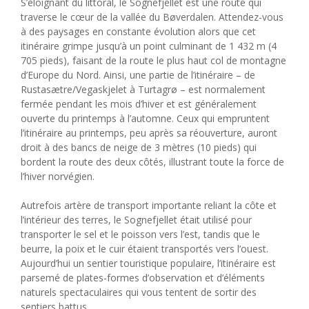
S’éloignant du littoral, le Sognefjellet est une route qui
traverse le cœur de la vallée du Bøverdalen. Attendez-vous
à des paysages en constante évolution alors que cet
itinéraire grimpe jusqu’à un point culminant de 1 432 m (4
705 pieds), faisant de la route le plus haut col de montagne
d’Europe du Nord. Ainsi, une partie de l’itinéraire – de
Rustasætre/Vegaskjelet à Turtagrø – est normalement
fermée pendant les mois d’hiver et est généralement
ouverte du printemps à l’automne. Ceux qui empruntent
l’itinéraire au printemps, peu après sa réouverture, auront
droit à des bancs de neige de 3 mètres (10 pieds) qui
bordent la route des deux côtés, illustrant toute la force de
l’hiver norvégien.
Autrefois artère de transport importante reliant la côte et
l’intérieur des terres, le Sognefjellet était utilisé pour
transporter le sel et le poisson vers l’est, tandis que le
beurre, la poix et le cuir étaient transportés vers l’ouest.
Aujourd’hui un sentier touristique populaire, l’itinéraire est
parsemé de plates-formes d’observation et d’éléments
naturels spectaculaires qui vous tentent de sortir des
sentiers battus.