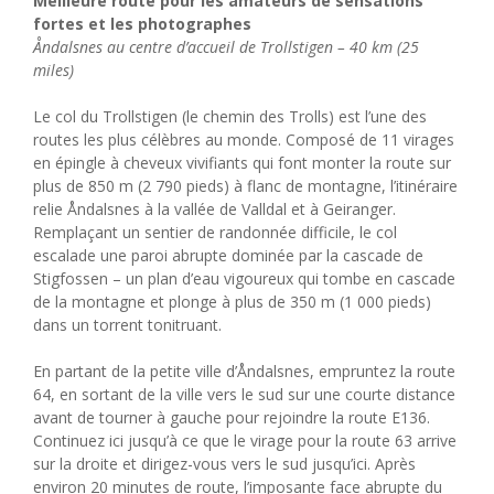
Meilleure route pour les amateurs de sensations
fortes et les photographes
Åndalsnes au centre d’accueil de Trollstigen – 40 km (25
miles)
Le col du Trollstigen (le chemin des Trolls) est l’une des
routes les plus célèbres au monde. Composé de 11 virages
en épingle à cheveux vivifiants qui font monter la route sur
plus de 850 m (2 790 pieds) à flanc de montagne, l’itinéraire
relie Åndalsnes à la vallée de Valldal et à Geiranger.
Remplaçant un sentier de randonnée difficile, le col
escalade une paroi abrupte dominée par la cascade de
Stigfossen – un plan d’eau vigoureux qui tombe en cascade
de la montagne et plonge à plus de 350 m (1 000 pieds)
dans un torrent tonitruant.
En partant de la petite ville d’Åndalsnes, empruntez la route
64, en sortant de la ville vers le sud sur une courte distance
avant de tourner à gauche pour rejoindre la route E136.
Continuez ici jusqu’à ce que le virage pour la route 63 arrive
sur la droite et dirigez-vous vers le sud jusqu’ici. Après
environ 20 minutes de route, l’imposante face abrupte du