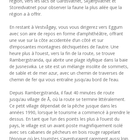
région, vers les lacs de Gårdsvatnet, Skjærpvatnet et
Storeidvatnet pour observer la faune la plus ailée que la
région a à offrir.
En restant à Vestvågøy, vous vous dirigerez vers Eggum
avec son aire de repos en forme d’amphithéâtre, offrant
une vue sur la côte accidentée d’un côté et sur
d’imposantes montagnes déchiquetées de l’autre. Une
heure plus à l’ouest, vers la fin de la route, se trouve
Rambergstranda, qui abrite une plage idyllique dans la baie
de Jusnesvika. Le site est un mélange insolite de sommets,
de sable et de mer azur, avec un chemin de traverses de
chemin de fer qui vous entraîne jusqu’au bord de l’eau.
Depuis Rambergstranda, il faut 40 minutes de route
jusqu’au village de Å, où la route se termine littéralement.
Ce petit village dépendait de la pêche jusque dans les
années 1990, lorsque le tourisme a commencé à prendre le
dessus. En tant que l’un des points les plus à l’ouest du
pays, le village est un avant-poste magnifiquement isolé
avec ses cabanes de pêcheurs en bois rouge rappelant
l’époque où les touristes s’aventuraient rarement aussi loin.