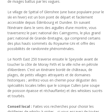
de rivages battus par les vagues.
Le village de Spittal of Glenshee (une base populaire pour le
ski en hiver) est un bon point de départ et facilement
accessible depuis Édimbourg et Dundee. En suivant
l’itinéraire dans le sens des aiguilles d’une montre, vous
traverserez le parc national des Cairngorms, le plus grand
parc national de Grande-Bretagne, qui comprend certains
des plus hauts sommets du Royaume-Uni et offre des
possibilités de randonnée phénoménales.
Le North East 250 traverse ensuite le Speyside avant de
toucher la côte de Moray Firth et la ville riche en pétrole
d’Aberdeen. C’est un itinéraire bordé de châteaux, de
plages, de petits villages attrayants et de domaines
historiques ; arrêtez-vous en chemin pour déguster des
spécialités locales telles que le scinque Cullen (une soupe
de poisson épaisse et réchauffante) et des whiskies sucrés
et tourbés.
Conseil local :
Faites vos recherches pour choisir les
distilleries de whisky à visiter – si vous essayez de toutes