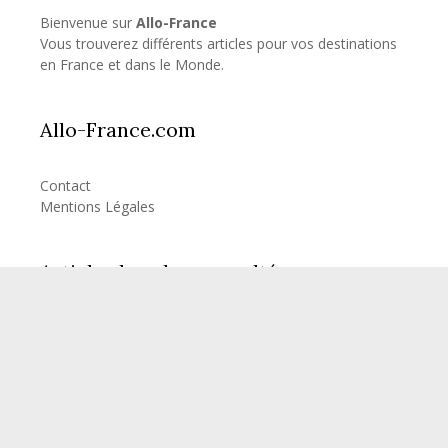
Bienvenue sur
Allo-France
Vous trouverez différents articles pour vos destinations
en France et dans le Monde.
Allo-France.com
Contact
Mentions Légales
Articles les plus consultés
Combien d’heure de vol pour la Réunion?
Combien d’heure de vol pour les Seychelles?
© 2026 Allo-France
• Construit avec
GeneratePress