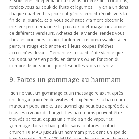
Si vous êtes indépendant ou si vous achetez des collations,
rendez-vous au souk de fruits et légumes : il y en a un dans
chaque quartier. Les prix sont généralement réduits vers la
fin de la journée, et si vous souhaitez vraiment obtenir le
meilleur prix, demandez le prix au kilo et magasinez auprès
de différents vendeurs. Achetez de la viande, rendez-vous
chez les bouchers locaux, facilement reconnaissables à leur
peinture rouge et blanche et à leurs coupes fraîches
accrochées devant. Demandez la quantité de viande que
vous souhaitez en poids, en dirhams ou en fonction du
nombre de personnes pour lesquelles vous cuisinez.
9. Faites un gommage au hammam
Rien ne vaut un gommage et un massage relaxant après
une longue journée de visites et l’expérience du hammam
marocain populaire et traditionnel qui peut être appréciée à
tous les niveaux de budget. Les hammams peuvent être
trouvés partout, depuis un simple bain de vapeur et
gommage dans un bain public sans fioritures coûtant
environ 10 MAD jusqu’à un hammam privé dans un spa de
luxe (comptez 250 à 400 MAD) avec des masques de boue