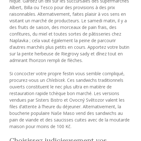
nique. Gardez un œil sur les succursales des supermarchés
Albert, Billa ou Tesco pour des provisions à des prix
raisonnables. Alternativement, faites plaisir à vos sens en
visitant un marché de producteurs. Le samedi matin, il y a
des fruits de saison, des morceaux de pain frais, des
confitures, du miel et toutes sortes de pâtisseries chez
Naplavka ; cela vaut également la peine de parcourir
d’autres marchés plus petits en cours. Apportez votre butin
sur la pente herbeuse de Riegrovy sady et dînez tout en
admirant l’horizon rempli de flèches.
Si concocter votre propre festin vous semble compliqué,
procurez-vous un
Chlebicek
. Ces sandwichs traditionnels
ouverts constituent le nec plus ultra en matière de
restauration rapide tchèque bon marché. Les versions
vendues par Sisters Bistro et Ovocný Světozor valent les
files d’attente à l’heure du déjeuner. Alternativement, la
boucherie populaire Naše Maso vend des sandwichs au
pain de viande et des saucisses cuites avec de la moutarde
maison pour moins de 100 Kč.
Choisissez judicieusement vos