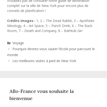
N’oubliez pas de consulter notre guide de destination
complet sur la ville de New York pour encore plus de
conseils de planification !
Crédits images :
1, 2 – The Dead Rabbit, 3 – Apotheke
Mixology, 4 – Art Space, 5 – Punch Drink, 6 – The Back
Room, 7 – Death and Company, 8 – Bathtub Gin
Catégories
Voyage
Pourquoi devriez-vous sauter l’école pour parcourir le
monde
Les meilleures visites à pied de New York
Allo-France vous souhaite la
bienvenue