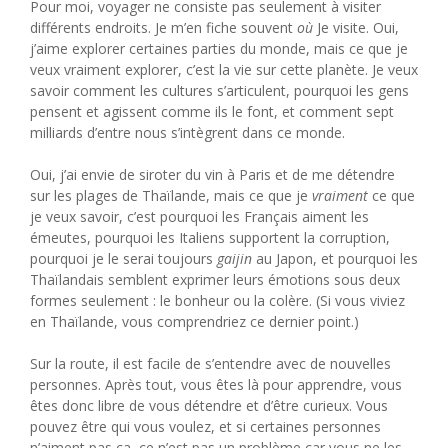
Pour moi, voyager ne consiste pas seulement à visiter
différents endroits. Je m’en fiche souvent
où
Je visite. Oui,
j’aime explorer certaines parties du monde, mais ce que je
veux vraiment explorer, c’est la vie sur cette planète. Je veux
savoir comment les cultures s’articulent, pourquoi les gens
pensent et agissent comme ils le font, et comment sept
milliards d’entre nous s’intègrent dans ce monde.
Oui, j’ai envie de siroter du vin à Paris et de me détendre
sur les plages de Thaïlande, mais ce que je
vraiment
ce que
je veux savoir, c’est pourquoi les Français aiment les
émeutes, pourquoi les Italiens supportent la corruption,
pourquoi je le serai toujours
gaijin
au Japon, et pourquoi les
Thaïlandais semblent exprimer leurs émotions sous deux
formes seulement : le bonheur ou la colère. (Si vous viviez
en Thaïlande, vous comprendriez ce dernier point.)
Sur la route, il est facile de s’entendre avec de nouvelles
personnes. Après tout, vous êtes là pour apprendre, vous
êtes donc libre de vous détendre et d’être curieux. Vous
pouvez être qui vous voulez, et si certaines personnes
n’aiment pas ça, ce n’est pas un problème car vous ne les