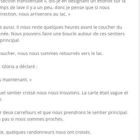
ection transversale », dis-je en désignant un endroit sur la
mps de lave il y a un peu, donc je pense que si nous
rection, nous arriverons au lac. »
se aussi. Il nous reste quelques heures avant le coucher du
onnée. Nous pouvons faire une boucle autour de ces sentiers
principal.
 coucher, nous nous sommes retournés vers le lac.
 Gloria a déclaré :
 maintenant. »
el sentier croisé nous nous trouvions. La carte était vague et
e.
 deux carrefours et que nous prendrons le sentier principal.
ais pas si nous sommes proches.
rte, quelques randonneurs nous ont croisés.