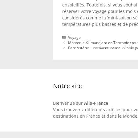
ensoleillés. Toutefois, si vous souh
réserver votre voyage pour les mois 
considérés comme la ‘mini-saison sèc
températures plus basses et de préci
Catégories
Voyage
Monter le Kilimandjaro en Tanzanie : tout 
Parc Astérix : une aventure inoubliable p
Notre site
Bienvenue sur
Allo-France
Vous trouverez différents articles pour v
destinations en France et dans le Monde