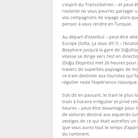
L’esprit du Transsibérien – et peut-
roulante où vous pourrez partager un
vos compagnons de voyage alors que 
pensez à vous rendre en Turquie.
Au départ d’Istanbul – peut-être atte
Europe (Sofia, ça vous dit ?) – l’Anat
Bosphore jusqu’à la gare de Söğütlüçe
vitesse se dirige vers l’est en direc
(Doğu Ekspresi) met 26 heures pour 
travers de superbes paysages de mont
ce train destinée aux touristes qui fa
régulier reste l’expérience classique.
Soit dit en passant, le train le plus
train à horaire irrégulier et privé re
heures – peut-être davantage pour les
de voitures destiné aux expatriés tur
vestiges de ce qui était autrefois u
que vous aurez tout le temps d’appré
du continent.