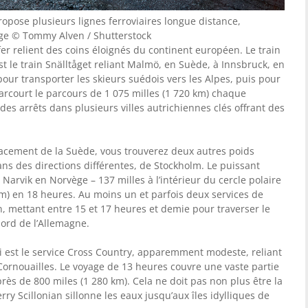
ropose plusieurs lignes ferroviaires longue distance,
ge © Tommy Alven / Shutterstock
fer relient des coins éloignés du continent européen. Le train
st le train Snälltåget reliant Malmö, en Suède, à Innsbruck, en
pour transporter les skieurs suédois vers les Alpes, puis pour
parcourt le parcours de 1 075 milles (1 720 km) chaque
es arrêts dans plusieurs villes autrichiennes clés offrant des
placement de la Suède, vous trouverez deux autres poids
ns des directions différentes, de Stockholm. Le puissant
Narvik en Norvège – 137 milles à l’intérieur du cercle polaire
km) en 18 heures. Au moins un et parfois deux services de
n, mettant entre 15 et 17 heures et demie pour traverser le
nord de l’Allemagne.
i est le service Cross Country, apparemment modeste, reliant
rnouailles. Le voyage de 13 heures couvre une vaste partie
ès de 800 miles (1 280 km). Cela ne doit pas non plus être la
rry Scillonian sillonne les eaux jusqu’aux îles idylliques de