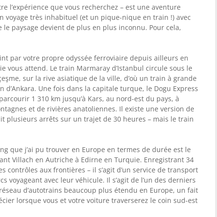
être l’expérience que vous recherchez – est une aventure
 voyage très inhabituel (et un pique-nique en train !) avec
le paysage devient de plus en plus inconnu. Pour cela,
int par votre propre odyssée ferroviaire depuis ailleurs en
olie vous attend. Le train Marmaray d’Istanbul circule sous le
şme, sur la rive asiatique de la ville, d’où un train à grande
tion d’Ankara. Une fois dans la capitale turque, le Dogu Express
parcourir 1 310 km jusqu’à Kars, au nord-est du pays, à
agnes et de rivières anatoliennes. Il existe une version de
it plusieurs arrêts sur un trajet de 30 heures – mais le train
 long que j’ai pu trouver en Europe en termes de durée est le
liant Villach en Autriche à Edirne en Turquie. Enregistrant 34
 contrôles aux frontières – il s’agit d’un service de transport
cs voyageant avec leur véhicule. Il s’agit de l’un des derniers
n réseau d’autotrains beaucoup plus étendu en Europe, un fait
cier lorsque vous et votre voiture traverserez le coin sud-est