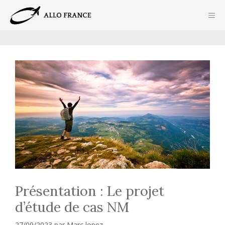
Aller
ME
au
contenu
Présentation : Le projet
d’étude de cas NM
27/09/2023
par
Marc lopez