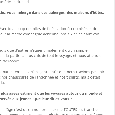
 Amérique du Sud.
Étiez-vous hébergé dans des auberges, des maisons d’hôtes,
 Avec beaucoup de miles de fidélisation économisés et de
 pour la même compagnie aérienne, nos six principaux vols
andis que d’autres n’étaient finalement qu’un simple
tait la partie la plus chic de tout le voyage, et nous attendions
 l’aéroport.
out le temps. Parfois, je suis sûr que nous n’avions pas l’air
ec nos chaussures de randonnée et nos t-shirts, mais c’était
là.
plus âgées estiment que les voyages autour du monde et
servés aux jeunes. Que leur diriez-vous ?
ais l’âge n’est qu’un nombre. Il existe TOUTES les tranches
vers le monde. Nous avons vu plusieurs personnes plus âgées