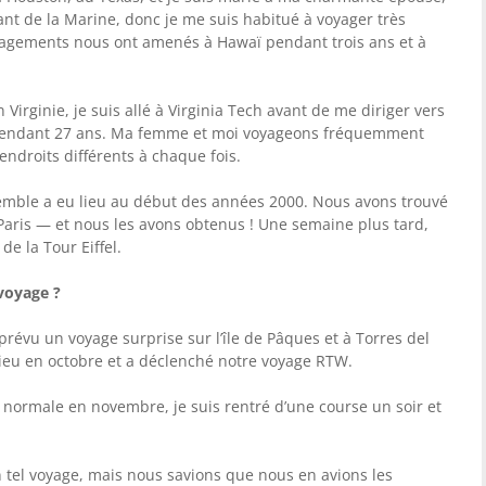
nt de la Marine, donc je me suis habitué à voyager très
agements nous ont amenés à Hawaï pendant trois ans et à
 Virginie, je suis allé à Virginia Tech avant de me diriger vers
 pendant 27 ans. Ma femme et moi voyageons fréquemment
 endroits différents à chaque fois.
emble a eu lieu au début des années 2000. Nous avons trouvé
r Paris — et nous les avons obtenus ! Une semaine plus tard,
e la Tour Eiffel.
 voyage ?
évu un voyage surprise sur l’île de Pâques et à Torres del
lieu en octobre et a déclenché notre voyage RTW.
 normale en novembre, je suis rentré d’une course un soir et
tel voyage, mais nous savions que nous en avions les