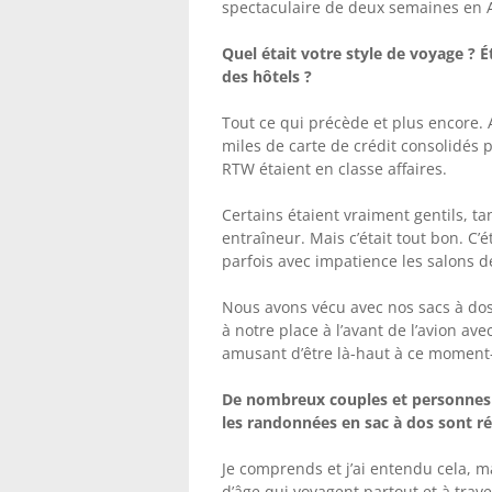
spectaculaire de deux semaines en
Quel était votre style de voyage ? 
des hôtels ?
Tout ce qui précède et plus encore.
miles de carte de crédit consolidés
RTW étaient en classe affaires.
Certains étaient vraiment gentils, t
entraîneur. Mais c’était tout bon. C’é
parfois avec impatience les salons de
Nous avons vécu avec nos sacs à dos t
à notre place à l’avant de l’avion av
amusant d’être là-haut à ce moment-
De nombreux couples et personnes 
les randonnées en sac à dos sont ré
Je comprends et j’ai entendu cela, m
d’âge qui voyagent partout et à tra