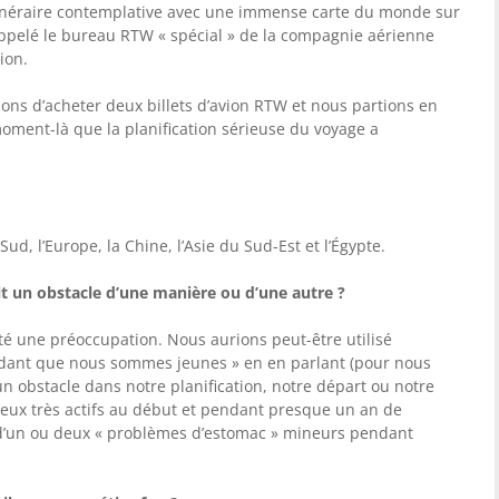
tinéraire contemplative avec une immense carte du monde sur
appelé le bureau RTW « spécial » de la compagnie aérienne
ion.
ns d’acheter deux billets d’avion RTW et nous partions en
moment-là que la planification sérieuse du voyage a
d, l’Europe, la Chine, l’Asie du Sud-Est et l’Égypte.
it un obstacle d’une manière ou d’une autre ?
té une préoccupation. Nous aurions peut-être utilisé
pendant que nous sommes jeunes » en en parlant (pour nous
un obstacle dans notre planification, notre départ ou notre
eux très actifs au début et pendant presque un an de
d’un ou deux « problèmes d’estomac » mineurs pendant