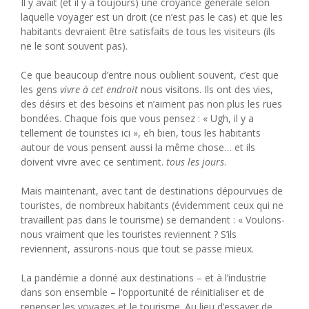
Il y avait (et il y a toujours) une croyance générale selon
laquelle voyager est un droit (ce n’est pas le cas) et que les
habitants devraient être satisfaits de tous les visiteurs (ils
ne le sont souvent pas).
Ce que beaucoup d’entre nous oublient souvent, c’est que
les gens
vivre à cet endroit
nous visitons. Ils ont des vies,
des désirs et des besoins et n’aiment pas non plus les rues
bondées. Chaque fois que vous pensez : « Ugh, il y a
tellement de touristes ici », eh bien, tous les habitants
autour de vous pensent aussi la même chose… et ils
doivent vivre avec ce sentiment.
tous les jours
.
Mais maintenant, avec tant de destinations dépourvues de
touristes, de nombreux habitants (évidemment ceux qui ne
travaillent pas dans le tourisme) se demandent : « Voulons-
nous vraiment que les touristes reviennent ? S’ils
reviennent, assurons-nous que tout se passe mieux.
La pandémie a donné aux destinations – et à l’industrie
dans son ensemble – l’opportunité de réinitialiser et de
repenser les voyages et le tourisme. Au lieu d’essayer de