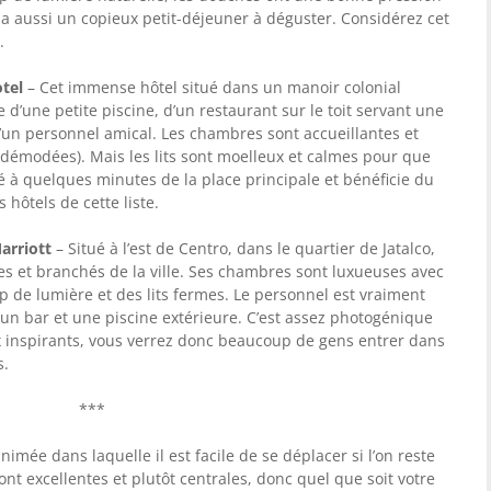
l y a aussi un copieux petit-déjeuner à déguster. Considérez cet
.
tel
– Cet immense hôtel situé dans un manoir colonial
e d’une petite piscine, d’un restaurant sur le toit servant une
 d’un personnel amical. Les chambres sont accueillantes et
démodées). Mais les lits sont moelleux et calmes pour que
ué à quelques minutes de la place principale et bénéficie du
hôtels de cette liste.
arriott
– Situé à l’est de Centro, dans le quartier de Jatalco,
nes et branchés de la ville. Ses chambres sont luxueuses avec
 de lumière et des lits fermes. Le personnel est vraiment
t, un bar et une piscine extérieure. C’est assez photogénique
 inspirants, vous verrez donc beaucoup de gens entrer dans
s.
***
animée dans laquelle il est facile de se déplacer si l’on reste
sont excellentes et plutôt centrales, donc quel que soit votre