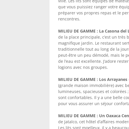
ville. Les lits sont équipés de matel
que vous puissiez ranger votre équi
préparer vos propres repas et le pers
rencontres.
MILIEU DE GAMME : La Casona del 
de la place principale, c’est un très
magnifique jardin. Le restaurant ser
traditionnelle tout au long de la jou
peut-être un peu démodé, mais le per
de l’eau est excellente. J’adore rester
logions avec nos groupes.
MILIEU DE GAMME : Los Arrayanes
(grande maison immobilière) avec be
lumineuses, spacieuses et colorées ; 
sont confortables. Il y a une belle co
pour vous assurer un séjour conforta
MILIEU DE GAMME : Un Oaxaca Cen
de Jatalco, cet hôtel d’affaires mod
Les lits sont moelleux, il y a beauc