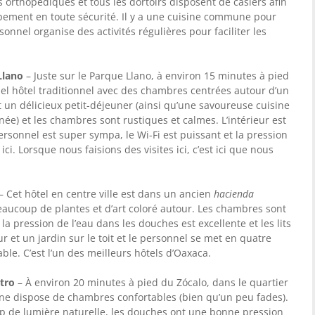
as orthopédiques et tous les dortoirs disposent de casiers afin
pement en toute sécurité. Il y a une cuisine commune pour
onnel organise des activités régulières pour faciliter les
Llano
– Juste sur le Parque Llano, à environ 15 minutes à pied
 bel hôtel traditionnel avec des chambres centrées autour d’un
t un délicieux petit-déjeuner (ainsi qu’une savoureuse cuisine
rnée) et les chambres sont rustiques et calmes. L’intérieur est
sonnel est super sympa, le Wi-Fi est puissant et la pression
 ici. Lorsque nous faisions des visites ici, c’est ici que nous
– Cet hôtel en centre ville est dans un ancien
hacienda
aucoup de plantes et d’art coloré autour. Les chambres sont
la pression de l’eau dans les douches est excellente et les lits
ur et un jardin sur le toit et le personnel se met en quatre
ble. C’est l’un des meilleurs hôtels d’Oaxaca.
tro
– À environ 20 minutes à pied du Zócalo, dans le quartier
erne dispose de chambres confortables (bien qu’un peu fades).
oup de lumière naturelle, les douches ont une bonne pression