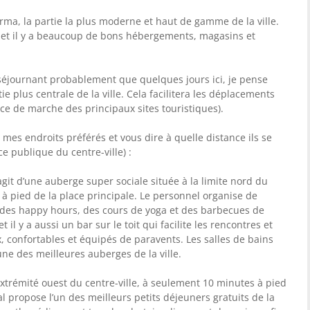
orma, la partie la plus moderne et haut de gamme de la ville.
, et il y a beaucoup de bons hébergements, magasins et
séjournant probablement que quelques jours ici, je pense
ie plus centrale de la ville. Cela facilitera les déplacements
ce de marche des principaux sites touristiques).
mes endroits préférés et vous dire à quelle distance ils se
ce publique du centre-ville) :
’agit d’une auberge super sociale située à la limite nord du
 à pied de la place principale. Le personnel organise de
s happy hours, des cours de yoga et des barbecues de
 il y a aussi un bar sur le toit qui facilite les rencontres et
x, confortables et équipés de paravents. Les salles de bains
une des meilleures auberges de la ville.
’extrémité ouest du centre-ville, à seulement 10 minutes à pied
ral propose l’un des meilleurs petits déjeuners gratuits de la