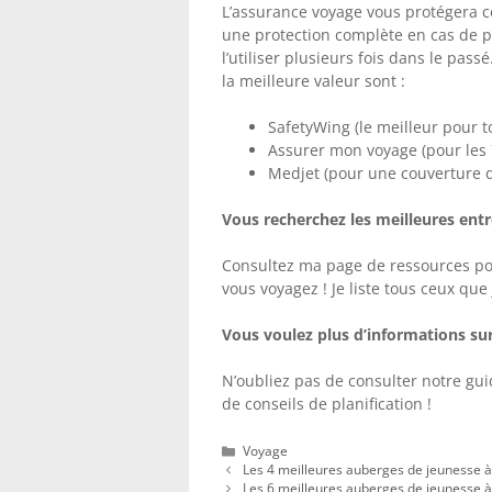
L’assurance voyage vous protégera con
une protection complète en cas de pr
l’utiliser plusieurs fois dans le pass
la meilleure valeur sont :
SafetyWing (le meilleur pour 
Assurer mon voyage (pour les 
Medjet (pour une couverture 
Vous recherchez les meilleures entr
Consultez ma page de ressources pour
vous voyagez ! Je liste tous ceux que j’
Vous voulez plus d’informations su
N’oubliez pas de consulter notre gu
de conseils de planification !
Catégories
Voyage
Les 4 meilleures auberges de jeunesse 
Les 6 meilleures auberges de jeunesse à