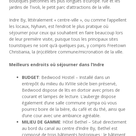
boutiques piétonnes les plus longues d’Europe. rue et les
jardins de Tivoli, le petit parc d’attractions de la ville.
Indre By, littéralement « centre-ville », ou comme l’appellent
les locaux, Nyhavn, est l’endroit le plus pratique où
séjourner pour ceux qui souhaitent en faire beaucoup lors
de leur première visite, puisque tous les principaux sites
touristiques ne sont qu’à quelques pas, y compris Freetown
Christiania, la (in)célèbre commune/micronation de la ville.
Meilleurs endroits où séjourner dans l’Indre
BUDGET
: Bedwood Hostel – Installé dans un
entrepôt du milieu du XVIIIe siècle bien préservé,
Bedwood dispose de lits en dortoir avec prises de
courant et lampes de lecture. L’auberge dispose
également d’une salle commune sympa où vous
pourrez boire de la bière, du café et du thé, ainsi que
d’une cour avec une ambiance agréable.
MILIEU DE GAMME
: Hôtel Bethel – Situé directement
au bord du canal au centre d’Indre By, Bethel est
composé de trois bâtiments historiques : le bâtiment