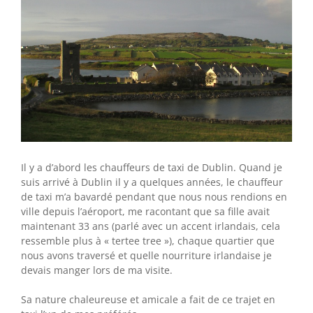
Il y a d’abord les chauffeurs de taxi de Dublin. Quand je
suis arrivé à Dublin il y a quelques années, le chauffeur
de taxi m’a bavardé pendant que nous nous rendions en
ville depuis l’aéroport, me racontant que sa fille avait
maintenant 33 ans (parlé avec un accent irlandais, cela
ressemble plus à « tertee tree »), chaque quartier que
nous avons traversé et quelle nourriture irlandaise je
devais manger lors de ma visite.
Sa nature chaleureuse et amicale a fait de ce trajet en