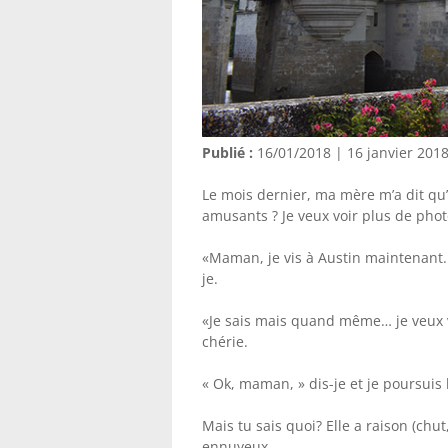
Publié :
16/01/2018 | 16 janvier 201
Le mois dernier, ma mère m’a dit qu’
amusants ? Je veux voir plus de photo
«Maman, je vis à Austin maintenant. 
je.
«Je sais mais quand même… je veux v
chérie.
« Ok, maman, » dis-je et je poursuis 
Mais tu sais quoi? Elle a raison (chut
ennuyeux.