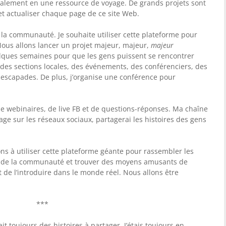
ipalement en une ressource de voyage. De grands projets sont
et actualiser chaque page de ce site Web.
 : la communauté. Je souhaite utiliser cette plateforme pour
Nous allons lancer un projet majeur, majeur,
majeur
ques semaines pour que les gens puissent se rencontrer
ra des sections locales, des événements, des conférenciers, des
 escapades. De plus, j’organise une conférence pour
de webinaires, de live FB et de questions-réponses. Ma chaîne
age sur les réseaux sociaux, partagerai les histoires des gens
 à utiliser cette plateforme géante pour rassembler les
s de la communauté et trouver des moyens amusants de
 de l’introduire dans le monde réel. Nous allons être
***
ait toujours des histoires à partager. J’étais toujours en