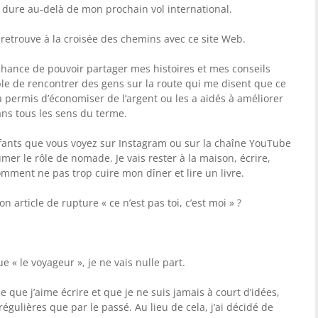
ui dure au-delà de mon prochain vol international.
e retrouve à la croisée des chemins avec ce site Web.
la chance de pouvoir partager mes histoires et mes conseils
able de rencontrer des gens sur la route qui me disent que ce
 a permis d’économiser de l’argent ou les a aidés à améliorer
ans tous les sens du terme.
fants que vous voyez sur Instagram ou sur la chaîne YouTube
mer le rôle de nomade. Je vais rester à la maison, écrire,
mment ne pas trop cuire mon dîner et lire un livre.
article de rupture « ce n’est pas toi, c’est moi » ?
e « le voyageur », je ne vais nulle part.
 que j’aime écrire et que je ne suis jamais à court d’idées,
régulières que par le passé. Au lieu de cela, j’ai décidé de