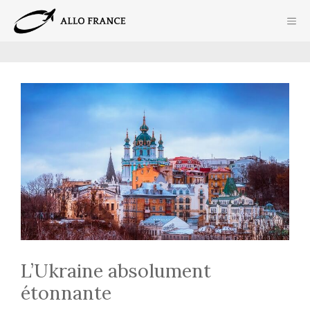
Aller
ME
au
contenu
L’Ukraine absolument
étonnante