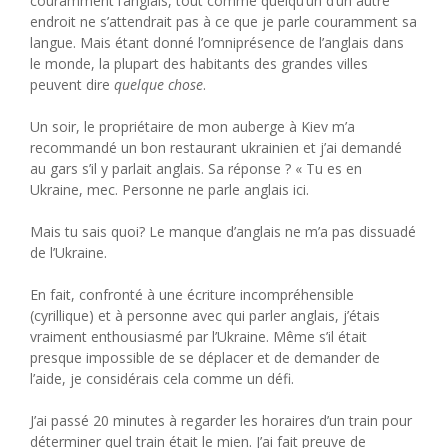
couramment l’anglais, tout comme quelqu’un d’un autre
endroit ne s’attendrait pas à ce que je parle couramment sa
langue. Mais étant donné l’omniprésence de l’anglais dans
le monde, la plupart des habitants des grandes villes
peuvent dire
quelque chose
.
Un soir, le propriétaire de mon auberge à Kiev m’a
recommandé un bon restaurant ukrainien et j’ai demandé
au gars s’il y parlait anglais. Sa réponse ? « Tu es en
Ukraine, mec. Personne ne parle anglais ici.
Mais tu sais quoi? Le manque d’anglais ne m’a pas dissuadé
de l’Ukraine.
En fait, confronté à une écriture incompréhensible
(cyrillique) et à personne avec qui parler anglais, j’étais
vraiment enthousiasmé par l’Ukraine. Même s’il était
presque impossible de se déplacer et de demander de
l’aide, je considérais cela comme un défi.
J’ai passé 20 minutes à regarder les horaires d’un train pour
déterminer quel train était le mien. J’ai fait preuve de