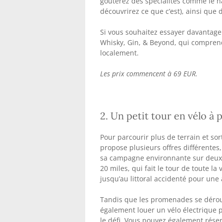
goûterez des spécialités comme le ha
découvrirez ce que c’est), ainsi que 
Si vous souhaitez essayer davantage 
Whisky, Gin, & Beyond, qui comprend
localement.
Les prix commencent à 69 EUR.
2. Un petit tour en vélo à 
Pour parcourir plus de terrain et sort
propose plusieurs offres différente
sa campagne environnante sur deux ro
20 miles, qui fait le tour de toute la
jusqu’au littoral accidenté pour une
Tandis que les promenades se dérou
également louer un vélo électrique p
le défi. Vous pouvez également réser