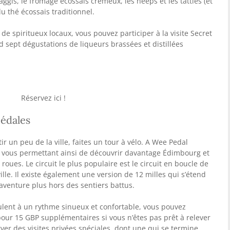
ggis, le fromage écossais crémeux, les neeps et les tatties (et
du thé écossais traditionnel.
de spiritueux locaux, vous pouvez participer à la visite Secret
 sept dégustations de liqueurs brassées et distillées
Réservez ici !
pédales
ir un peu de la ville, faites un tour à vélo. A Wee Pedal
s, vous permettant ainsi de découvrir davantage Édimbourg et
ues. Le circuit le plus populaire est le circuit en boucle de
 ville. Il existe également une version de 12 milles qui s’étend
 aventure plus hors des sentiers battus.
lent à un rythme sinueux et confortable, vous pouvez
our 15 GBP supplémentaires si vous n’êtes pas prêt à relever
ver des visites privées spéciales, dont une qui se termine