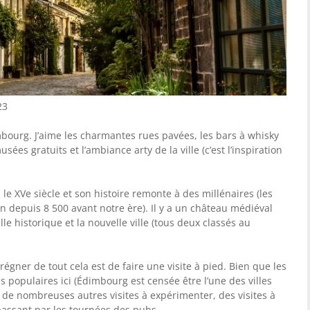
23
mbourg. J’aime les charmantes rues pavées, les bars à whisky
ées gratuits et l’ambiance arty de la ville (c’est l’inspiration
s le XVe siècle et son histoire remonte à des millénaires (les
 depuis 8 500 avant notre ère). Il y a un château médiéval
ille historique et la nouvelle ville (tous deux classés au
égner de tout cela est de faire une visite à pied. Bien que les
s populaires ici (Édimbourg est censée être l’une des villes
e de nombreuses autres visites à expérimenter, des visites à
passant par les tournées des pubs.